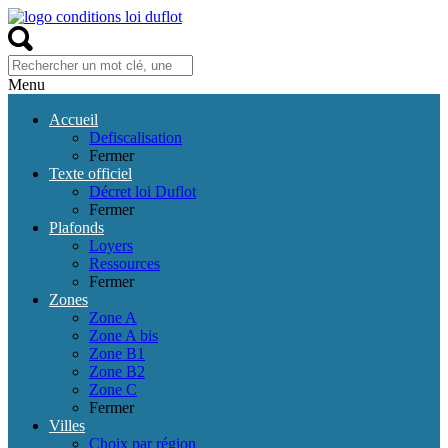
Menu
Accueil
Defiscalisation
Fermer
Texte officiel
Décret loi Duflot
Fermer
Plafonds
Loyers
Ressources
Fermer
Zones
Zone A
Zone A bis
Zone B1
Zone B2
Zone C
Fermer
Villes
Choix par région