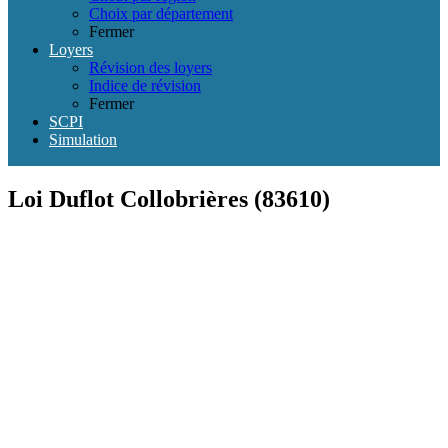
Choix par département
Fermer
Loyers
Révision des loyers
Indice de révision
Fermer
SCPI
Simulation
Loi Duflot Collobrières (83610)