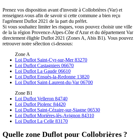
Prenez vos disposition avant d'investir à Collobrières (Var) et
renseignez-vous afin de savoir si cette commune a bien reçu
l'agrément Duflot 2021 de la part du préfet.
Si vous souhaitez limiter les risques, vous pouvez choisir une ville
de la la région Provence-Alpes-Côte d'Azur et du département Var
directement éligble Duflot 2021 (Zones A, Abis B1). Vous pouvez
retrouver notre sélection ci-dessous:
Zone A
Loi Duflot Saint-Cyr-sur-Mer 83270
Loi Duflot Castagniers 06670
Loi Duflot La Gaude 06610
Loi Duflot Ensuès-la-Redonne 13820
Loi Duflot Saint-Laurent-du-Var 06700
Zone B1
Loi Duflot Velleron 84740
Loi Duflot Piolenc 84420
Loi Duflot Saint-Cézaire-sur-Siagne 06530
Loi Duflot Morières-lès-Avignon 84310
Loi Duflot La Celle 83170
Quelle zone Duflot pour Collobrières ?