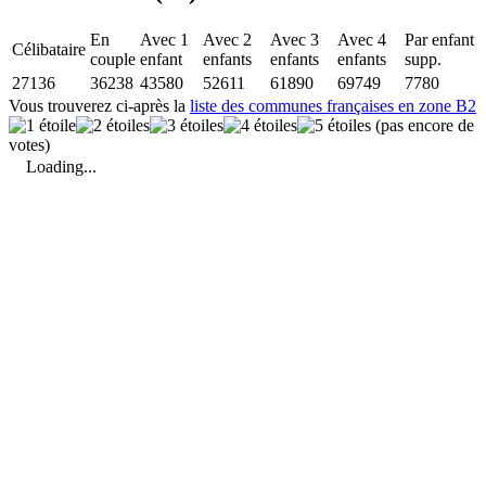
En
Avec 1
Avec 2
Avec 3
Avec 4
Par enfant
Célibataire
couple
enfant
enfants
enfants
enfants
supp.
27136
36238
43580
52611
61890
69749
7780
Vous trouverez ci-après la
liste des communes françaises en zone B2
(pas encore de
votes)
Loading...