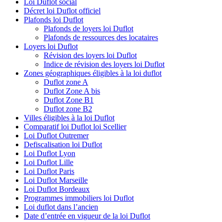
Loi Duflot social
Décret loi Duflot officiel
Plafonds loi Duflot
Plafonds de loyers loi Duflot
Plafonds de ressources des locataires
Loyers loi Duflot
Révision des loyers loi Duflot
Indice de révision des loyers loi Duflot
Zones géographiques éligibles à la loi duflot
Duflot zone A
Duflot Zone A bis
Duflot Zone B1
Duflot zone B2
Villes éligibles à la loi Duflot
Comparatif loi Duflot loi Scellier
Loi Duflot Outremer
Defiscalisation loi Duflot
Loi Duflot Lyon
Loi Duflot Lille
Loi Duflot Paris
Loi Duflot Marseille
Loi Duflot Bordeaux
Programmes immobiliers loi Duflot
Loi duflot dans l’ancien
Date d’entrée en vigueur de la loi Duflot