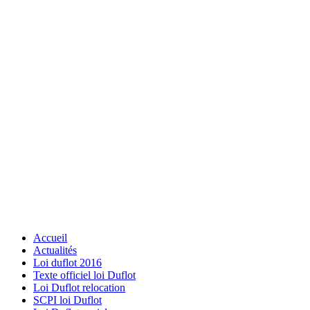
Accueil
Actualités
Loi duflot 2016
Texte officiel loi Duflot
Loi Duflot relocation
SCPI loi Duflot