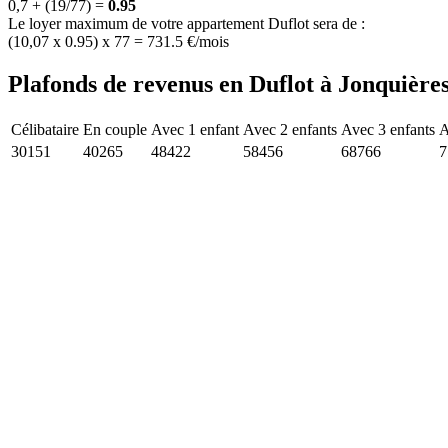
0,7 + (19/77) =
0.95
Le loyer maximum de votre appartement Duflot sera de :
(10,07 x 0.95) x 77 = 731.5 €/mois
Plafonds de revenus en Duflot à Jonquières
Célibataire
En couple
Avec 1 enfant
Avec 2 enfants
Avec 3 enfants
A
30151
40265
48422
58456
68766
7