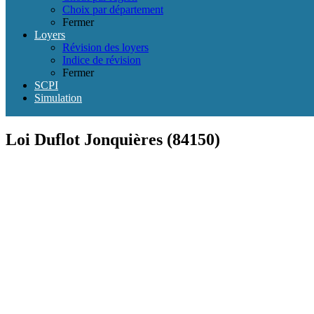
Choix par département
Fermer
Loyers
Révision des loyers
Indice de révision
Fermer
SCPI
Simulation
Loi Duflot Jonquières (84150)