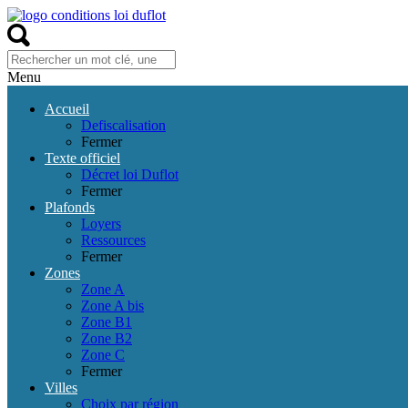
Menu
Accueil
Defiscalisation
Fermer
Texte officiel
Décret loi Duflot
Fermer
Plafonds
Loyers
Ressources
Fermer
Zones
Zone A
Zone A bis
Zone B1
Zone B2
Zone C
Fermer
Villes
Choix par région