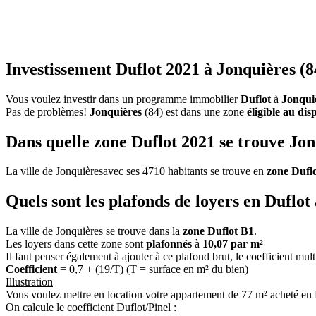
Investissement Duflot 2021 à Jonquières (8
Vous voulez investir dans un programme immobilier
Duflot
à
Jonqui
Pas de problèmes!
Jonquières
(84) est dans une zone
éligible au dis
Dans quelle zone Duflot 2021 se trouve Jon
La ville de Jonquièresavec ses 4710 habitants se trouve en
zone Dufl
Quels sont les plafonds de loyers en Duflot
La ville de Jonquières se trouve dans la
zone Duflot B1
.
Les loyers dans cette zone sont
plafonnés
à
10,07 par m²
Il faut penser également à ajouter à ce plafond brut, le coefficient mul
Coefficient
= 0,7 + (19/T) (T = surface en m² du bien)
Illustration
Vous voulez mettre en location votre appartement de 77 m² acheté en 
On calcule le coefficient Duflot/Pinel :