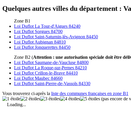
Quelques autres villes du département : Vau
Zone B1
Loi Duflot La Tour-d'Aigues 84240
Loi Duflot Sorgues 84700
Loi Duflot Saint-Saturnin-lès-Avignon 84450
Loi Duflot Aubignan 84810
Loi Duflot Jonquerettes 84450
Zone B2 (
Attention : une autorisation spéciale doit être déli
Loi Duflot Saumane-de-Vaucluse 84800
Loi Duflot La Roque-sur-Pernes 84210
Loi Duflot Crillon-le-Brave 84410
Loi Duflot Maubec 84660
Loi Duflot Saint-Pierre-de-Vassols 84330
Vous trouverez ci-après la
liste des communes françaises en zone B1
(pas encore de v
Loading...