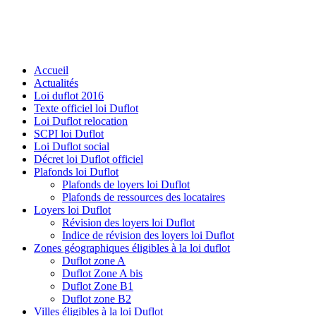
Accueil
Actualités
Loi duflot 2016
Texte officiel loi Duflot
Loi Duflot relocation
SCPI loi Duflot
Loi Duflot social
Décret loi Duflot officiel
Plafonds loi Duflot
Plafonds de loyers loi Duflot
Plafonds de ressources des locataires
Loyers loi Duflot
Révision des loyers loi Duflot
Indice de révision des loyers loi Duflot
Zones géographiques éligibles à la loi duflot
Duflot zone A
Duflot Zone A bis
Duflot Zone B1
Duflot zone B2
Villes éligibles à la loi Duflot