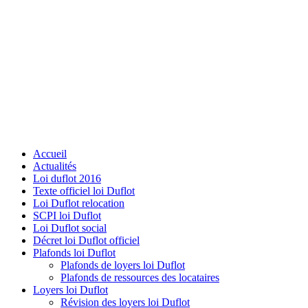
Accueil
Actualités
Loi duflot 2016
Texte officiel loi Duflot
Loi Duflot relocation
SCPI loi Duflot
Loi Duflot social
Décret loi Duflot officiel
Plafonds loi Duflot
Plafonds de loyers loi Duflot
Plafonds de ressources des locataires
Loyers loi Duflot
Révision des loyers loi Duflot