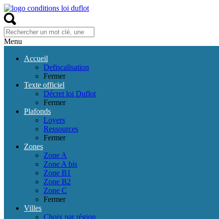
Menu
Accueil
Defiscalisation
Fermer
Texte officiel
Décret loi Duflot
Fermer
Plafonds
Loyers
Ressources
Fermer
Zones
Zone A
Zone A bis
Zone B1
Zone B2
Zone C
Fermer
Villes
Choix par région