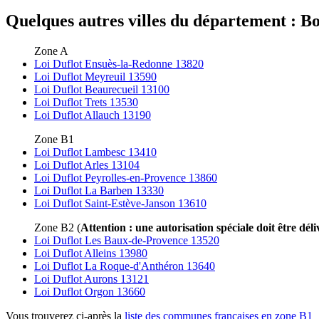
Quelques autres villes du département : Bo
Zone A
Loi Duflot Ensuès-la-Redonne 13820
Loi Duflot Meyreuil 13590
Loi Duflot Beaurecueil 13100
Loi Duflot Trets 13530
Loi Duflot Allauch 13190
Zone B1
Loi Duflot Lambesc 13410
Loi Duflot Arles 13104
Loi Duflot Peyrolles-en-Provence 13860
Loi Duflot La Barben 13330
Loi Duflot Saint-Estève-Janson 13610
Zone B2 (
Attention : une autorisation spéciale doit être déli
Loi Duflot Les Baux-de-Provence 13520
Loi Duflot Alleins 13980
Loi Duflot La Roque-d'Anthéron 13640
Loi Duflot Aurons 13121
Loi Duflot Orgon 13660
Vous trouverez ci-après la
liste des communes françaises en zone B1