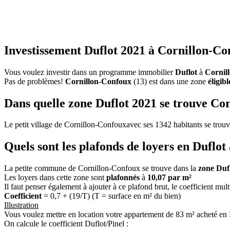
Investissement Duflot 2021 à Cornillon-Co
Vous voulez investir dans un programme immobilier
Duflot
à
Cornil
Pas de problèmes!
Cornillon-Confoux
(13) est dans une zone
éligib
Dans quelle zone Duflot 2021 se trouve Co
Le petit village de Cornillon-Confouxavec ses 1342 habitants se trou
Quels sont les plafonds de loyers en Duflo
La petite commune de Cornillon-Confoux se trouve dans la
zone Duf
Les loyers dans cette zone sont
plafonnés
à
10,07 par m²
Il faut penser également à ajouter à ce plafond brut, le coefficient mul
Coefficient
= 0,7 + (19/T) (T = surface en m² du bien)
Illustration
Vous voulez mettre en location votre appartement de 83 m² acheté en
On calcule le coefficient Duflot/Pinel :