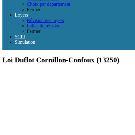
Choix par département
Fermer
Loyers
Révision des loyers
Indice de révision
Fermer
SCPI
Simulation
Loi Duflot Cornillon-Confoux (13250)