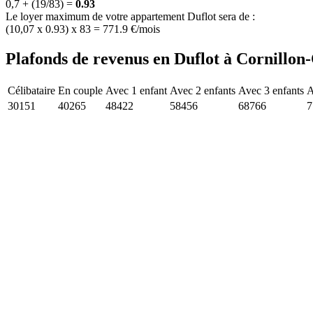
0,7 + (19/83) =
0.93
Le loyer maximum de votre appartement Duflot sera de :
(10,07 x 0.93) x 83 = 771.9 €/mois
Plafonds de revenus en Duflot à Cornillon
Célibataire
En couple
Avec 1 enfant
Avec 2 enfants
Avec 3 enfants
A
30151
40265
48422
58456
68766
7