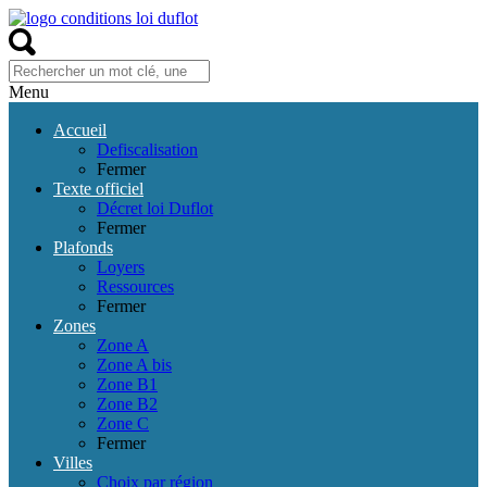
Menu
Accueil
Defiscalisation
Fermer
Texte officiel
Décret loi Duflot
Fermer
Plafonds
Loyers
Ressources
Fermer
Zones
Zone A
Zone A bis
Zone B1
Zone B2
Zone C
Fermer
Villes
Choix par région