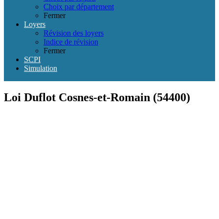
Choix par département
Fermer
Loyers
Révision des loyers
Indice de révision
Fermer
SCPI
Simulation
Loi Duflot Cosnes-et-Romain (54400)