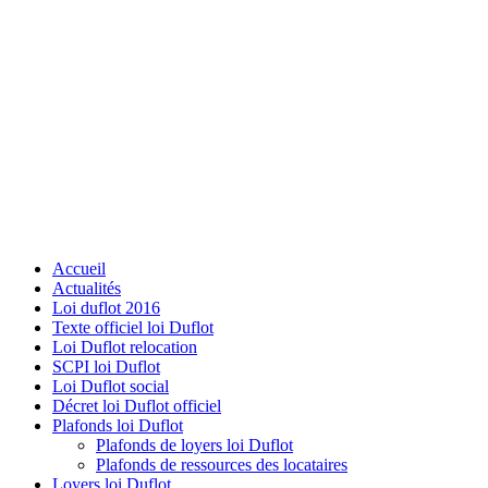
Accueil
Actualités
Loi duflot 2016
Texte officiel loi Duflot
Loi Duflot relocation
SCPI loi Duflot
Loi Duflot social
Décret loi Duflot officiel
Plafonds loi Duflot
Plafonds de loyers loi Duflot
Plafonds de ressources des locataires
Loyers loi Duflot