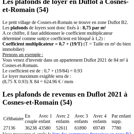
Les plafonds de loyer en Duflot à Cosnes-
et-Romain (54)
Le petit village de Cosnes-et-Romain se trouve en zone Duflot B2.
Les
plafonds
de loyers sont donc fixés à :
8,75 par m²
A ce chiffre, il faut additionner le coefficient multiplicateur
déterminé comme suit(ce coefficient est bloqué à 1,2) :
Coefficient multiplicateur = 0,7 + (19/T)
(T = Taille en m² du bien
immobilier)
Prenons un exemple :
Vous venez d'investir dans un appartement Duflot 2021 de 84 m² à
Cosnes-et-Romain.
Le coefficient est de : 0,7 + (19/84) = 0.93
Le loyer maximum exigible sera de :
(8,75 X 0.93) X 84 = 624.96 € / mois
Les plafonds de revenus en Duflot 2021 à
Cosnes-et-Romain (54)
En
Avec 1
Avec 2
Avec 3
Avec 4
Par enfant
Célibataire
couple
enfant
enfants
enfants
enfants
supp.
27136
36238
43580
52611
61890
69749
7780