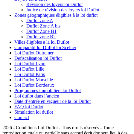
Révision des loyers loi Duflot
Indice de révision des loyers loi Duflot
Zones géographiques éligibles à la loi duflot
Duflot zone A
Duflot Zone A bis
Duflot Zone B1
Duflot zone B2
Villes éligibles à la loi Duflot
Comparatif loi Duflot loi Scellier
Loi Duflot Outremer
Defiscalisation loi Duflot
Loi Duflot Lyon
Loi Duflot Lille
Loi Duflot Paris
Loi Duflot Marseille
Loi Duflot Bordeaux
Programmes immobiliers loi Duflot
Loi duflot dans l’ancien
Date d’entrée en vigueur de la loi Duflot
FAQ loi Duflot
Simulation loi duflot
Contact
2026 - Conditions Loi Duflot - Tous droits réservés - Toute
reproduction totale ou partielle sans accord écrit donnera lieu à des