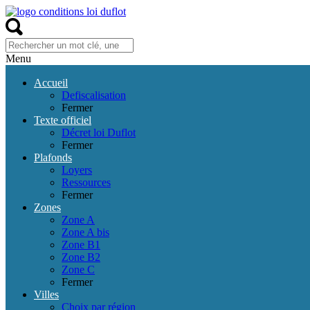
Menu
Accueil
Defiscalisation
Fermer
Texte officiel
Décret loi Duflot
Fermer
Plafonds
Loyers
Ressources
Fermer
Zones
Zone A
Zone A bis
Zone B1
Zone B2
Zone C
Fermer
Villes
Choix par région