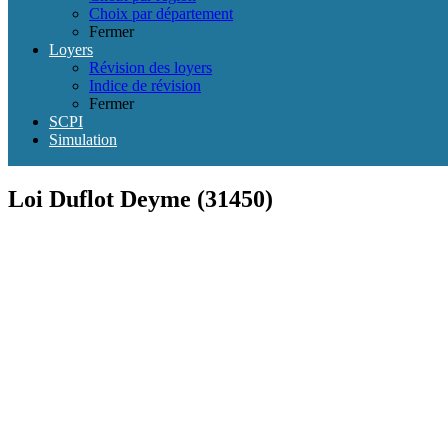
Choix par département
Fermer
Loyers
Révision des loyers
Indice de révision
Fermer
SCPI
Simulation
Loi Duflot Deyme (31450)