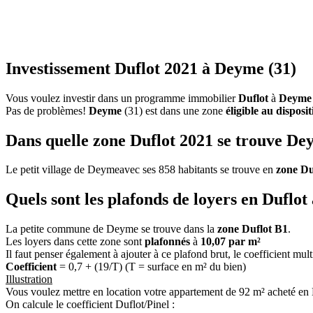
Investissement Duflot 2021 à Deyme (31)
Vous voulez investir dans un programme immobilier
Duflot
à
Deyme
Pas de problèmes!
Deyme
(31) est dans une zone
éligible au disposi
Dans quelle zone Duflot 2021 se trouve De
Le petit village de Deymeavec ses 858 habitants se trouve en
zone Du
Quels sont les plafonds de loyers en Duflo
La petite commune de Deyme se trouve dans la
zone Duflot B1
.
Les loyers dans cette zone sont
plafonnés
à
10,07 par m²
Il faut penser également à ajouter à ce plafond brut, le coefficient mul
Coefficient
= 0,7 + (19/T) (T = surface en m² du bien)
Illustration
Vous voulez mettre en location votre appartement de 92 m² acheté en
On calcule le coefficient Duflot/Pinel :