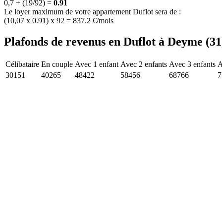
0,7 + (19/92) =
0.91
Le loyer maximum de votre appartement Duflot sera de :
(10,07 x 0.91) x 92 = 837.2 €/mois
Plafonds de revenus en Duflot à Deyme (31
Célibataire
En couple
Avec 1 enfant
Avec 2 enfants
Avec 3 enfants
A
30151
40265
48422
58456
68766
7