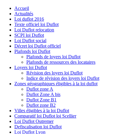
Accueil
Actualités
Loi duflot 2016
Texte officiel loi Duflot
Loi Duflot relocation
SCPI loi Duflot
Loi Duflot social
Décret loi Duflot officiel
Plafonds loi Duflot
Plafonds de loyers loi Duflot
Plafonds de ressources des locataires
Loyers loi Duflot
Révision des loyers loi Duflot
Indice de révision des loyers loi Duflot
Zones géographiques éligibles à la loi duflot
Duflot zone A
Duflot Zone A bis
Duflot Zone B1
Duflot zone B2
Villes éligibles à la loi Duflot
Comparatif loi Duflot loi Scellier
Loi Duflot Outremer
Defiscalisation loi Duflot
Loi Duflot Lyon