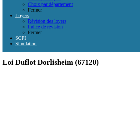
Choix par département
Fermer
Loyers
Révision des loyers
Indice de révision
Fermer
SCPI
Simulation
Loi Duflot Dorlisheim (67120)