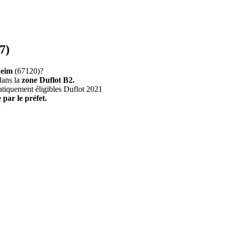
7)
heim
(67120)?
dans la
zone Duflot B2.
atiquement éligibles Duflot 2021
 par le préfet.