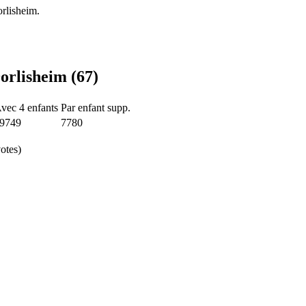
rlisheim.
orlisheim (67)
vec 4 enfants
Par enfant supp.
9749
7780
otes)