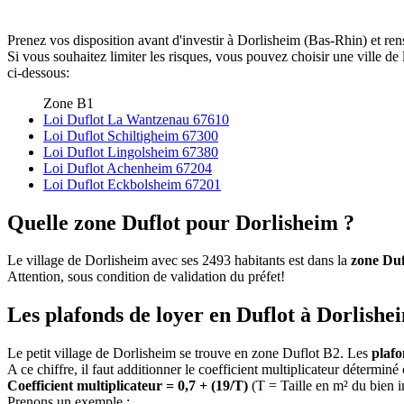
Prenez vos disposition avant d'investir à Dorlisheim (Bas-Rhin) et ren
Si vous souhaitez limiter les risques, vous pouvez choisir une ville 
ci-dessous:
Zone B1
Loi Duflot La Wantzenau 67610
Loi Duflot Schiltigheim 67300
Loi Duflot Lingolsheim 67380
Loi Duflot Achenheim 67204
Loi Duflot Eckbolsheim 67201
Quelle zone Duflot pour Dorlisheim ?
Le village de Dorlisheim avec ses 2493 habitants est dans la
zone Duf
Attention, sous condition de validation du préfet!
Les plafonds de loyer en Duflot à Dorlishe
Le petit village de Dorlisheim se trouve en zone Duflot B2. Les
plaf
A ce chiffre, il faut additionner le coefficient multiplicateur déterminé
Coefficient multiplicateur = 0,7 + (19/T)
(T = Taille en m² du bien 
Prenons un exemple :