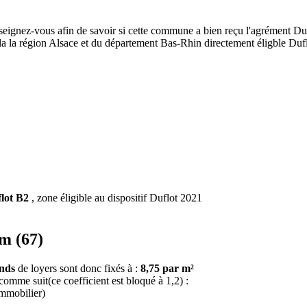
seignez-vous afin de savoir si cette commune a bien reçu l'agrément Duf
de la la région Alsace et du département Bas-Rhin directement éligble D
lot B2
, zone éligible au dispositif Duflot 2021
im (67)
onds
de loyers sont donc fixés à :
8,75 par m²
 comme suit(ce coefficient est bloqué à 1,2) :
immobilier)