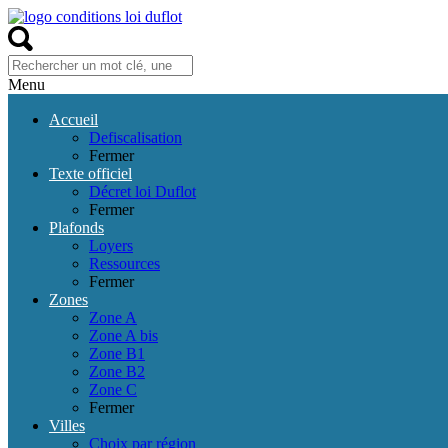
Menu
Accueil
Defiscalisation
Fermer
Texte officiel
Décret loi Duflot
Fermer
Plafonds
Loyers
Ressources
Fermer
Zones
Zone A
Zone A bis
Zone B1
Zone B2
Zone C
Fermer
Villes
Choix par région