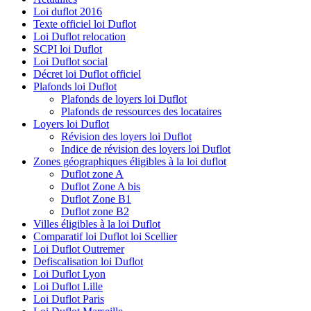
Loi duflot 2016
Texte officiel loi Duflot
Loi Duflot relocation
SCPI loi Duflot
Loi Duflot social
Décret loi Duflot officiel
Plafonds loi Duflot
Plafonds de loyers loi Duflot
Plafonds de ressources des locataires
Loyers loi Duflot
Révision des loyers loi Duflot
Indice de révision des loyers loi Duflot
Zones géographiques éligibles à la loi duflot
Duflot zone A
Duflot Zone A bis
Duflot Zone B1
Duflot zone B2
Villes éligibles à la loi Duflot
Comparatif loi Duflot loi Scellier
Loi Duflot Outremer
Defiscalisation loi Duflot
Loi Duflot Lyon
Loi Duflot Lille
Loi Duflot Paris