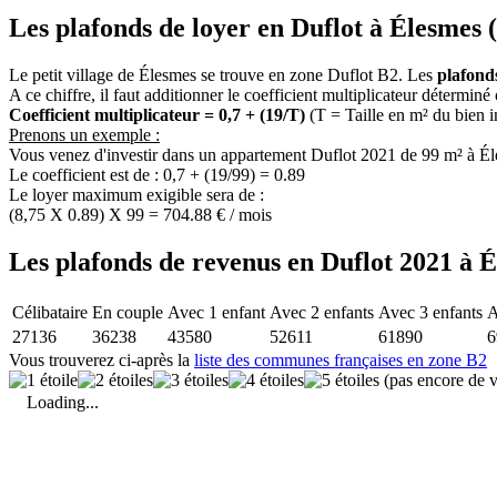
Les plafonds de loyer en Duflot à Élesmes 
Le petit village de Élesmes se trouve en zone Duflot B2. Les
plafond
A ce chiffre, il faut additionner le coefficient multiplicateur déterminé
Coefficient multiplicateur = 0,7 + (19/T)
(T = Taille en m² du bien 
Prenons un exemple :
Vous venez d'investir dans un appartement Duflot 2021 de 99 m² à É
Le coefficient est de : 0,7 + (19/99) = 0.89
Le loyer maximum exigible sera de :
(8,75 X 0.89) X 99 = 704.88 € / mois
Les plafonds de revenus en Duflot 2021 à É
Célibataire
En couple
Avec 1 enfant
Avec 2 enfants
Avec 3 enfants
A
27136
36238
43580
52611
61890
6
Vous trouverez ci-après la
liste des communes françaises en zone B2
(pas encore de v
Loading...