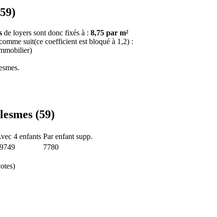
(59)
s
de loyers sont donc fixés à :
8,75 par m²
 comme suit(ce coefficient est bloqué à 1,2) :
immobilier)
lesmes.
lesmes (59)
vec 4 enfants
Par enfant supp.
9749
7780
otes)