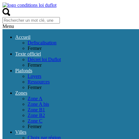
Menu
Accueil
Defiscalisation
Fermer
Texte officiel
Décret loi Duflot
Fermer
Plafonds
Loyers
Ressources
Fermer
Zones
Zone A
Zone A bis
Zone B1
Zone B2
Zone C
Fermer
Villes
Choix par région