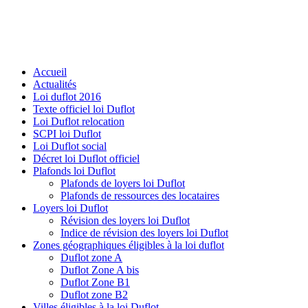
Accueil
Actualités
Loi duflot 2016
Texte officiel loi Duflot
Loi Duflot relocation
SCPI loi Duflot
Loi Duflot social
Décret loi Duflot officiel
Plafonds loi Duflot
Plafonds de loyers loi Duflot
Plafonds de ressources des locataires
Loyers loi Duflot
Révision des loyers loi Duflot
Indice de révision des loyers loi Duflot
Zones géographiques éligibles à la loi duflot
Duflot zone A
Duflot Zone A bis
Duflot Zone B1
Duflot zone B2
Villes éligibles à la loi Duflot