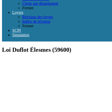
Choix par département
Fermer
Loyers
Révision des loyers
Indice de révision
Fermer
SCPI
Simulation
Loi Duflot Élesmes (59600)