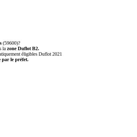
s
(59600)?
s la
zone Duflot B2.
atiquement éligibles Duflot 2021
 par le préfet.