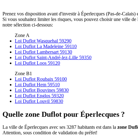
Prenez vos disposition avant d'investir à Éperlecques (Pas-de-Calais) 
Si vous souhaitez limiter les risques, vous pouvez choisir une ville 
notre sélection ci-dessous:
Zone A
Loi Duflot Wasquehal 59290
Loi Duflot La Madeleine 59110
Loi Duflot Lambersart 59130
Loi Duflot Saint-André-lez-Lille 59350
Loi Duflot Loos 59120
Zone B1
Loi Duflot Roubaix 59100
Loi Duflot Hem 59510
Loi Duflot Bouvines 59830
Loi Duflot Englos 59320
Loi Duflot Louvil 59830
Quelle zone Duflot pour Éperlecques ?
La ville de Éperlecques avec ses 3287 habitants est dans la
zone Dufl
Attention, sous condition de validation du préfet!