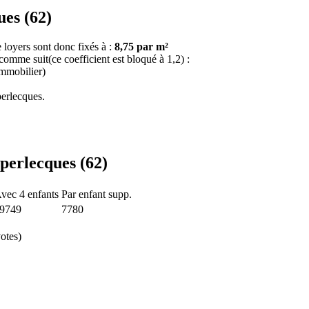
ues (62)
 loyers sont donc fixés à :
8,75 par m²
 comme suit(ce coefficient est bloqué à 1,2) :
immobilier)
erlecques.
perlecques (62)
vec 4 enfants
Par enfant supp.
9749
7780
otes)