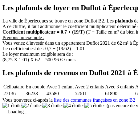
Les plafonds de loyer en Duflot à Éperlecq
La ville de Éperlecques se trouve en zone Duflot B2. Les
plafonds
de
A ce chiffre, il faut additionner le coefficient multiplicateur déterminé
Coefficient multiplicateur = 0,7 + (19/T)
(T = Taille en m² du bien 
Prenons un exemple :
Vous venez d'investir dans un appartement Duflot 2021 de 62 m² à Ép
Le coefficient est de : 0,7 + (19/62) = 1.01
Le loyer maximum exigible sera de :
(8,75 X 1.01) X 62 = 500.96 € / mois
Les plafonds de revenus en Duflot 2021 à É
Célibataire
En couple
Avec 1 enfant
Avec 2 enfants
Avec 3 enfants
A
27136
36238
43580
52611
61890
6
Vous trouverez ci-après la
liste des communes françaises en zone B2
(pas encore de v
Loading...