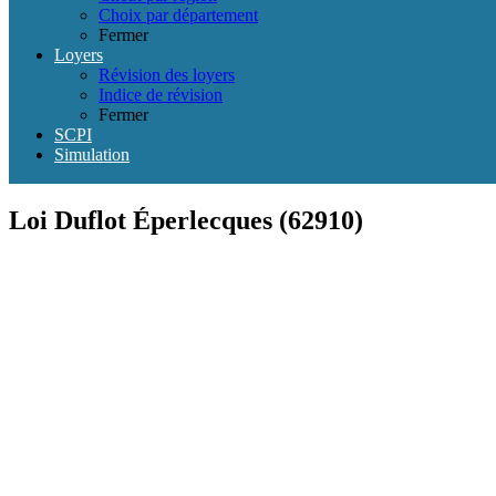
Choix par département
Fermer
Loyers
Révision des loyers
Indice de révision
Fermer
SCPI
Simulation
Loi Duflot Éperlecques (62910)