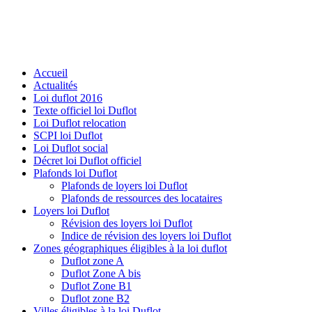
Accueil
Actualités
Loi duflot 2016
Texte officiel loi Duflot
Loi Duflot relocation
SCPI loi Duflot
Loi Duflot social
Décret loi Duflot officiel
Plafonds loi Duflot
Plafonds de loyers loi Duflot
Plafonds de ressources des locataires
Loyers loi Duflot
Révision des loyers loi Duflot
Indice de révision des loyers loi Duflot
Zones géographiques éligibles à la loi duflot
Duflot zone A
Duflot Zone A bis
Duflot Zone B1
Duflot zone B2
Villes éligibles à la loi Duflot