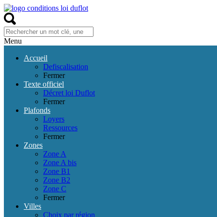
Menu
Accueil
Defiscalisation
Fermer
Texte officiel
Décret loi Duflot
Fermer
Plafonds
Loyers
Ressources
Fermer
Zones
Zone A
Zone A bis
Zone B1
Zone B2
Zone C
Fermer
Villes
Choix par région