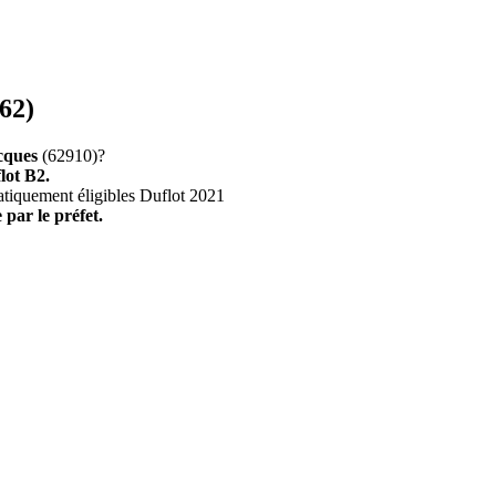
62)
cques
(62910)?
lot B2.
atiquement éligibles Duflot 2021
 par le préfet.