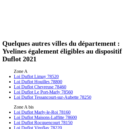
Quelques autres villes du département :
Yvelines également éligibles au dispositif
Duflot 2021
Zone A
Loi Duflot Limay 78520
Loi Duflot Houilles 78800
Loi Duflot Chevreuse 78460
Loi Duflot Le Port-Marly 78560
Loi Duflot Tessancourt-sur-Aubette 78250
Zone A bis
Loi Duflot Marly-le-Roi 78160
Loi Duflot Maisons-Laffitte 78600
Loi Duflot Rocquencourt 78150
Loi Duflot Viroflay 78220