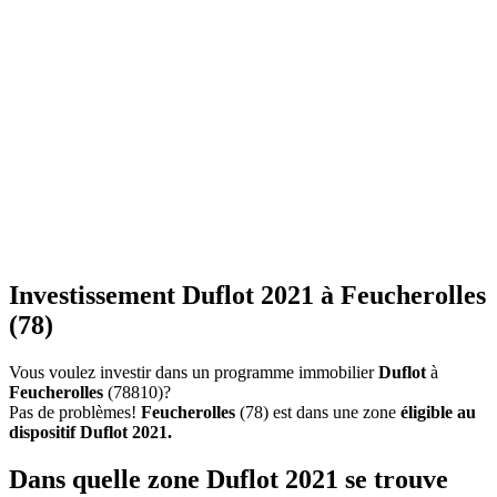
Investissement Duflot 2021 à Feucherolles
(78)
Vous voulez investir dans un programme immobilier
Duflot
à
Feucherolles
(78810)?
Pas de problèmes!
Feucherolles
(78) est dans une zone
éligible au
dispositif Duflot 2021.
Dans quelle zone Duflot 2021 se trouve