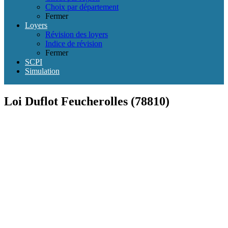
Choix par département
Fermer
Loyers
Révision des loyers
Indice de révision
Fermer
SCPI
Simulation
Loi Duflot Feucherolles (78810)