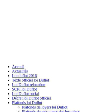
Accueil
Actualités
Loi duflot 2016
Texte officiel loi Duflot
Loi Duflot relocation
SCPI loi Duflot
Loi Duflot social
Décret loi Duflot officiel
Plafonds loi Duflot
Plafonds de loyers loi Duflot
Plafonds de ressources des locataires