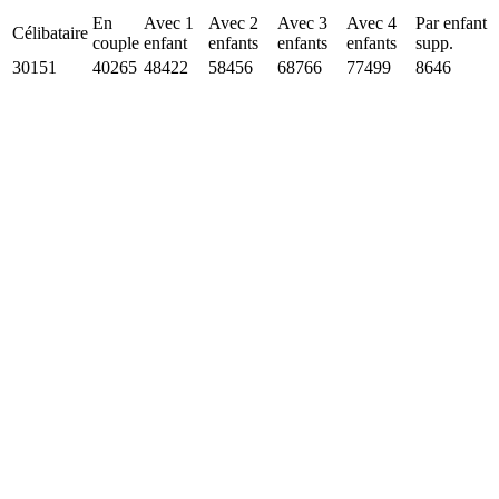
En
Avec 1
Avec 2
Avec 3
Avec 4
Par enfant
Célibataire
couple
enfant
enfants
enfants
enfants
supp.
30151
40265
48422
58456
68766
77499
8646