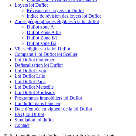
Loyers loi Duflot
Révision des loyers loi Duflot
Indice de révision des loyers loi Duflot
Zones géographiques éligibles à la loi duflot
Duflot zone A
Duflot Zone A bis
Duflot Zone B1
Duflot zone B2
Villes éligibles à la loi Duflot
Comparatif loi Duflot loi Scellier
Loi Duflot Outremer
Defiscalisation loi Duflot
Loi Duflot Lyon
Loi Duflot Lille
Loi Duflot Paris
Loi Duflot Marseille
Loi Duflot Bordeaux
Programmes immobiliers loi Duflot
Loi duflot dans l’ancien
Date d’entrée en vigueur de la loi Duflot
FAQ loi Duflot
Simulation loi duflot
Contact
2026 - Conditions Loi Duflot - Tous droits réservés - Toute