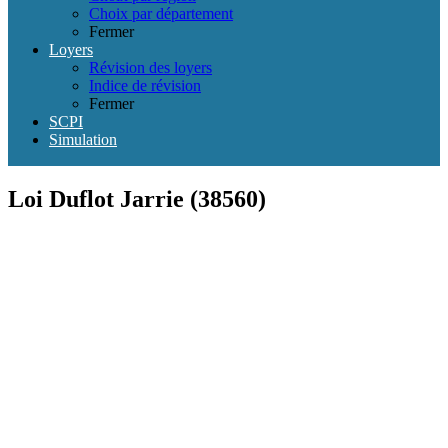
Choix par département
Fermer
Loyers
Révision des loyers
Indice de révision
Fermer
SCPI
Simulation
Loi Duflot Jarrie (38560)