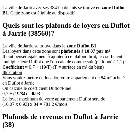
La ville de Jarrieavec ses 3845 habitants se trouve en
zone Duflot
B1
. Cette zone est éligible au dispositif.
Quels sont les plafonds de loyers en Duflot
à Jarrie (38560)?
La ville de Jarrie se trouve dans la
zone Duflot B1
.
Les loyers dans cette zone sont
plafonnés
à
10,07 par m²
Il faut penser également à ajouter à ce plafond brut, le coefficient
multiplicateur Duflot que l'on calcule comme suit (plafonné à 1,2) :
Coefficient
= 0,7 + (19/T) (T = surface en m² du bien)
Illustration
Vous voulez mettre en location votre appartement de 84 m² acheté
en Duflot à Jarrie.
On calcule le coefficient Duflot/Pinel :
0,7 + (19/84) =
0.93
Le loyer maximum de votre appartement Duflot sera de :
(10,07 x 0.93) x 84 = 781.2 €/mois
Plafonds de revenus en Duflot à Jarrie
(38)