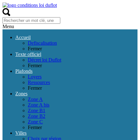
Menu
Accueil
Defiscalisation
Fermer
Texte officiel
Décret loi Duflot
Fermer
Plafonds
Loyers
Ressources
Fermer
Zones
Zone A
Zone A bis
Zone B1
Zone B2
Zone C
Fermer
Villes
Choix par région