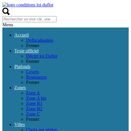
Menu
Accueil
Defiscalisation
Fermer
Texte officiel
Décret loi Duflot
Fermer
Plafonds
Loyers
Ressources
Fermer
Zones
Zone A
Zone A bis
Zone B1
Zone B2
Zone C
Fermer
Villes
Choix par région