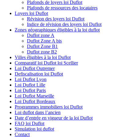
Plafonds de loyers loi Duflot
Plafonds de ressources des locataires
Loyers loi Duflot
Révision des loyers loi Duflot
Indice de révision des loyers loi Duflot
Zones géographiques éligibles à la loi duflot
Duflot zone A
Duflot Zone A bis
Duflot Zone B1
Duflot zone B2
Villes éligibles à la loi Duflot
Comparatif loi Duflot loi Scellier
Loi Duflot Outremer
Defiscalisation loi Duflot
Loi Duflot Lyon
Loi Duflot Lille
Loi Duflot Paris
Loi Duflot Marseille
Loi Duflot Bordeaux
Programmes immobiliers loi Duflot
Loi duflot dans l’ancien
Date d’entrée en vigueur de la loi Duflot
FAQ loi Duflot
Simulation loi duflot
Contact