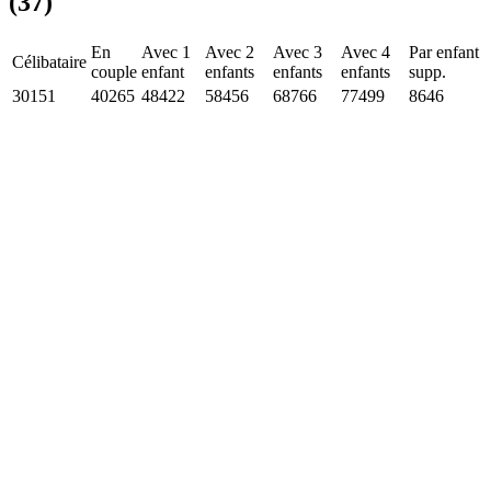
(37)
En
Avec 1
Avec 2
Avec 3
Avec 4
Par enfant
Célibataire
couple
enfant
enfants
enfants
enfants
supp.
30151
40265
48422
58456
68766
77499
8646