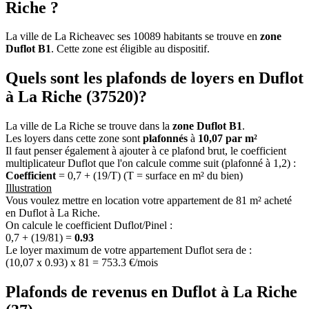
Riche ?
La ville de La Richeavec ses 10089 habitants se trouve en
zone
Duflot B1
. Cette zone est éligible au dispositif.
Quels sont les plafonds de loyers en Duflot
à La Riche (37520)?
La ville de La Riche se trouve dans la
zone Duflot B1
.
Les loyers dans cette zone sont
plafonnés
à
10,07 par m²
Il faut penser également à ajouter à ce plafond brut, le coefficient
multiplicateur Duflot que l'on calcule comme suit (plafonné à 1,2) :
Coefficient
= 0,7 + (19/T) (T = surface en m² du bien)
Illustration
Vous voulez mettre en location votre appartement de 81 m² acheté
en Duflot à La Riche.
On calcule le coefficient Duflot/Pinel :
0,7 + (19/81) =
0.93
Le loyer maximum de votre appartement Duflot sera de :
(10,07 x 0.93) x 81 = 753.3 €/mois
Plafonds de revenus en Duflot à La Riche