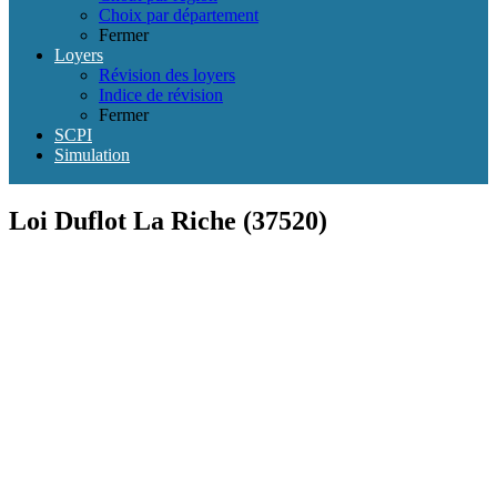
Choix par département
Fermer
Loyers
Révision des loyers
Indice de révision
Fermer
SCPI
Simulation
Loi Duflot La Riche (37520)