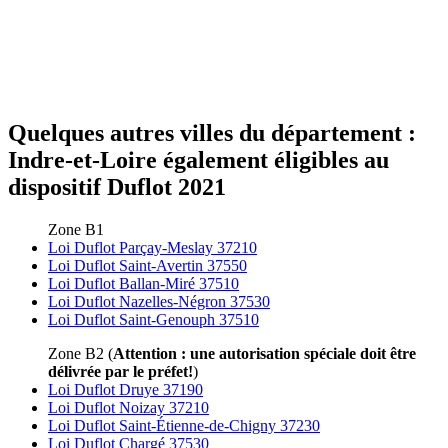
Quelques autres villes du département :
Indre-et-Loire également éligibles au
dispositif Duflot 2021
Zone B1
Loi Duflot Parçay-Meslay 37210
Loi Duflot Saint-Avertin 37550
Loi Duflot Ballan-Miré 37510
Loi Duflot Nazelles-Négron 37530
Loi Duflot Saint-Genouph 37510
Zone B2 (
Attention : une autorisation spéciale doit être
délivrée par le préfet!
)
Loi Duflot Druye 37190
Loi Duflot Noizay 37210
Loi Duflot Saint-Étienne-de-Chigny 37230
Loi Duflot Chargé 37530