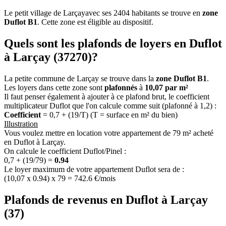
Le petit village de Larçayavec ses 2404 habitants se trouve en
zone
Duflot B1
. Cette zone est éligible au dispositif.
Quels sont les plafonds de loyers en Duflot
à Larçay (37270)?
La petite commune de Larçay se trouve dans la
zone Duflot B1
.
Les loyers dans cette zone sont
plafonnés
à
10,07 par m²
Il faut penser également à ajouter à ce plafond brut, le coefficient
multiplicateur Duflot que l'on calcule comme suit (plafonné à 1,2) :
Coefficient
= 0,7 + (19/T) (T = surface en m² du bien)
Illustration
Vous voulez mettre en location votre appartement de 79 m² acheté
en Duflot à Larçay.
On calcule le coefficient Duflot/Pinel :
0,7 + (19/79) =
0.94
Le loyer maximum de votre appartement Duflot sera de :
(10,07 x 0.94) x 79 = 742.6 €/mois
Plafonds de revenus en Duflot à Larçay
(37)