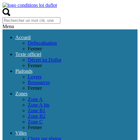
Menu
Accueil
Defiscalisation
Fermer
Texte officiel
Décret loi Duflot
Fermer
Plafonds
Loyers
Ressources
Fermer
Zones
Zone A
Zone A bis
Zone B1
Zone B2
Zone C
Fermer
Villes
Choix par région