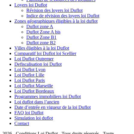
Loyers loi Duflot
Révision des loyers loi Duflot
Indice de révision des loyers loi Duflot
Zones géographiques éligibles à la loi duflot
Duflot zone A
Duflot Zone A bis
Duflot Zone B1
Duflot zone B2
Villes éligibles à la loi Duflot
Comparatif loi Duflot loi Scellier
Loi Duflot Outremer
Defiscalisation loi Duflot
Loi Duflot Lyon
Loi Duflot Lille
Loi Duflot Paris
Loi Duflot Marseille
Loi Duflot Bordeaux
Programmes immobiliers loi Duflot
Loi duflot dans l’ancien
Date d’entrée en vigueur de la loi Duflot
FAQ loi Duflot
Simulation loi duflot
Contact
2026 - Conditions Loi Duflot - Tous droits réservés - Toute