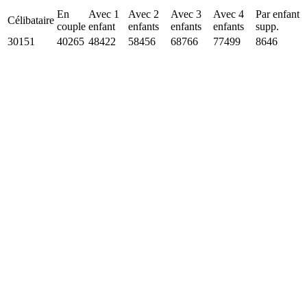
En
Avec 1
Avec 2
Avec 3
Avec 4
Par enfant
Célibataire
couple
enfant
enfants
enfants
enfants
supp.
30151
40265
48422
58456
68766
77499
8646