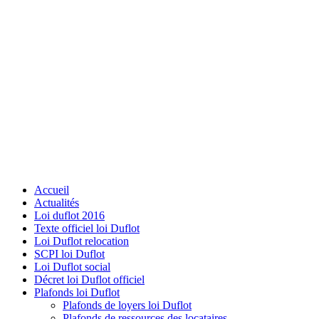
Accueil
Actualités
Loi duflot 2016
Texte officiel loi Duflot
Loi Duflot relocation
SCPI loi Duflot
Loi Duflot social
Décret loi Duflot officiel
Plafonds loi Duflot
Plafonds de loyers loi Duflot
Plafonds de ressources des locataires