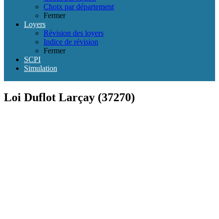
Choix par département
Fermer
Loyers
Révision des loyers
Indice de révision
Fermer
SCPI
Simulation
Loi Duflot Larçay (37270)