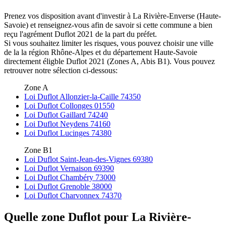
Prenez vos disposition avant d'investir à La Rivière-Enverse (Haute-
Savoie) et renseignez-vous afin de savoir si cette commune a bien
reçu l'agrément Duflot 2021 de la part du préfet.
Si vous souhaitez limiter les risques, vous pouvez choisir une ville
de la la région Rhône-Alpes et du département Haute-Savoie
directement éligble Duflot 2021 (Zones A, Abis B1). Vous pouvez
retrouver notre sélection ci-dessous:
Zone A
Loi Duflot Allonzier-la-Caille 74350
Loi Duflot Collonges 01550
Loi Duflot Gaillard 74240
Loi Duflot Neydens 74160
Loi Duflot Lucinges 74380
Zone B1
Loi Duflot Saint-Jean-des-Vignes 69380
Loi Duflot Vernaison 69390
Loi Duflot Chambéry 73000
Loi Duflot Grenoble 38000
Loi Duflot Charvonnex 74370
Quelle zone Duflot pour La Rivière-