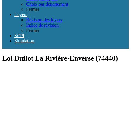
Choix par département
Fermer
Loyers
Révision des loyers
Indice de révision
Fermer
SCPI
Simulation
Loi Duflot La Rivière-Enverse (74440)