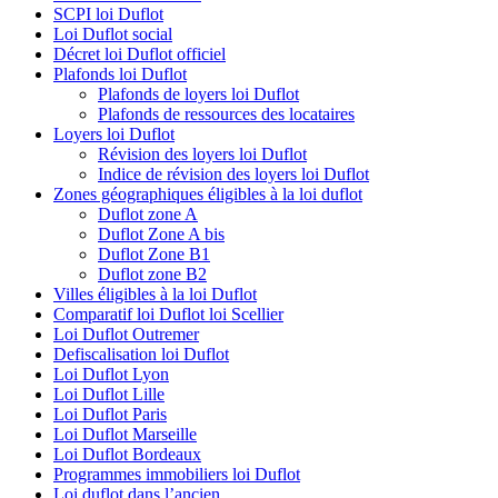
SCPI loi Duflot
Loi Duflot social
Décret loi Duflot officiel
Plafonds loi Duflot
Plafonds de loyers loi Duflot
Plafonds de ressources des locataires
Loyers loi Duflot
Révision des loyers loi Duflot
Indice de révision des loyers loi Duflot
Zones géographiques éligibles à la loi duflot
Duflot zone A
Duflot Zone A bis
Duflot Zone B1
Duflot zone B2
Villes éligibles à la loi Duflot
Comparatif loi Duflot loi Scellier
Loi Duflot Outremer
Defiscalisation loi Duflot
Loi Duflot Lyon
Loi Duflot Lille
Loi Duflot Paris
Loi Duflot Marseille
Loi Duflot Bordeaux
Programmes immobiliers loi Duflot
Loi duflot dans l’ancien