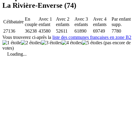
La Rivière-Enverse (74)
En
Avec 1
Avec 2
Avec 3
Avec 4
Par enfant
Célibataire
couple
enfant
enfants
enfants
enfants
supp.
27136
36238
43580
52611
61890
69749
7780
Vous trouverez ci-après la
liste des communes françaises en zone B2
(pas encore de
votes)
Loading...