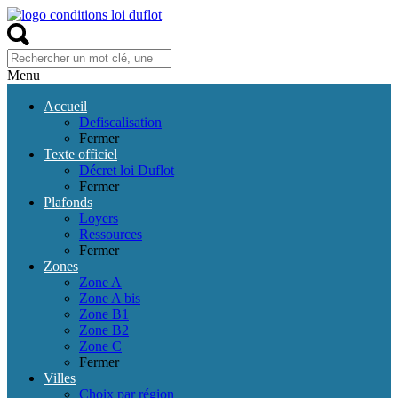
Menu
Accueil
Defiscalisation
Fermer
Texte officiel
Décret loi Duflot
Fermer
Plafonds
Loyers
Ressources
Fermer
Zones
Zone A
Zone A bis
Zone B1
Zone B2
Zone C
Fermer
Villes
Choix par région