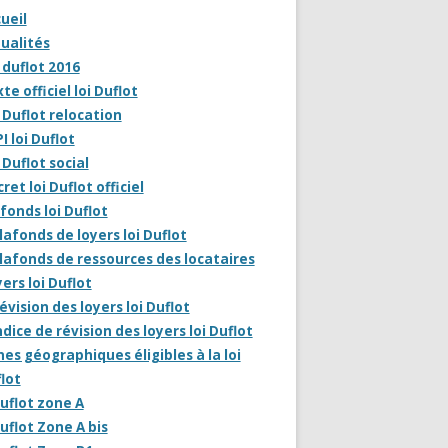
ueil
ualités
 duflot 2016
te officiel loi Duflot
 Duflot relocation
I loi Duflot
 Duflot social
ret loi Duflot officiel
fonds loi Duflot
lafonds de loyers loi Duflot
lafonds de ressources des locataires
ers loi Duflot
évision des loyers loi Duflot
ndice de révision des loyers loi Duflot
es géographiques éligibles à la loi
lot
uflot zone A
uflot Zone A bis