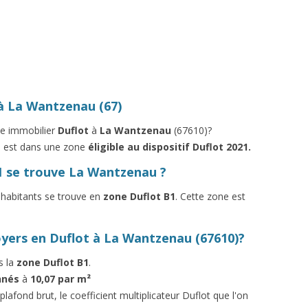
à La Wantzenau (67)
me immobilier
Duflot
à
La Wantzenau
(67610)?
) est dans une zone
éligible au dispositif Duflot 2021.
1 se trouve La Wantzenau ?
 habitants se trouve en
zone Duflot B1
. Cette zone est
oyers en Duflot à La Wantzenau (67610)?
s la
zone Duflot B1
.
nnés
à
10,07 par m²
lafond brut, le coefficient multiplicateur Duflot que l'on