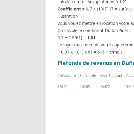
calcule comme suit (plafonné à 1,2) :
Coefficient
= 0,7 + (19/T) (T = surface
Illustration
Vous voulez mettre en location votre 
On calcule le coefficient Duflot/Pinel :
0,7 + (19/61) =
1.01
Le loyer maximum de votre appartement
(10,07 x 1.01) x 61 = 616.1 €/mois
Plafonds de revenus en Dufl
Célibataire
En couple
Avec 1 enfant
Avec
30151
40265
48422
584