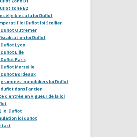
uflot Zone B1
uflot zone B2
les éligibles à la loi Duflot
paratif loi Duflot loi Scellier
i Duflot Outremer
iscalisation loi Duflot
 Duflot Lyon
 Duflot Lille
 Duflot Paris
 Duflot Marseille
 Duflot Bordeaux
grammes immobiliers loi Duflot
 duflot dans l’ancien
e d’entrée en vigueur de la loi
lot
 loi Duflot
ulation loi duflot
ntact