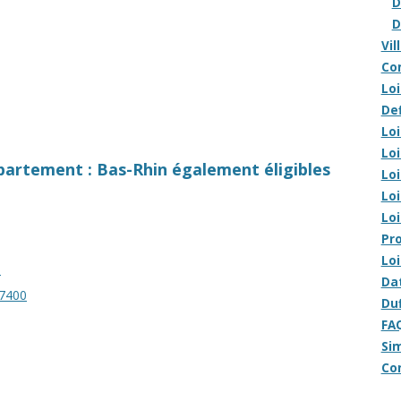
D
D
Vil
Com
Lo
Def
Loi
Loi
épartement : Bas-Rhin également éligibles
Loi
Loi
Loi
Pro
Loi
5
Dat
67400
Duf
FAQ
Sim
Co