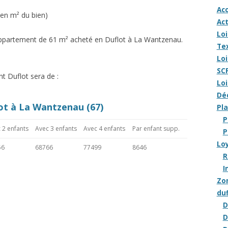
Acc
 en m² du bien)
Act
Loi
appartement de 61 m² acheté en Duflot à La Wantzenau.
Tex
Loi
SCP
 Duflot sera de :
Loi
Déc
ot à La Wantzenau (67)
Pla
P
 2 enfants
Avec 3 enfants
Avec 4 enfants
Par enfant supp.
P
Loy
56
68766
77499
8646
R
I
Zon
duf
D
D