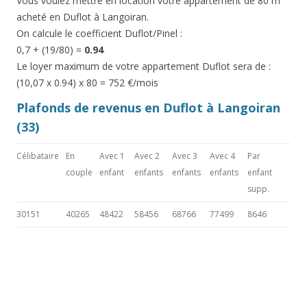
Vous voulez mettre en location votre appartement de 80 m²
acheté en Duflot à Langoiran.
On calcule le coefficient Duflot/Pinel :
0,7 + (19/80) =
0.94
Le loyer maximum de votre appartement Duflot sera de :
(10,07 x 0.94) x 80 = 752 €/mois
Plafonds de revenus en Duflot à Langoiran
(33)
Célibataire
En
Avec 1
Avec 2
Avec 3
Avec 4
Par
couple
enfant
enfants
enfants
enfants
enfant
supp.
30151
40265
48422
58456
68766
77499
8646