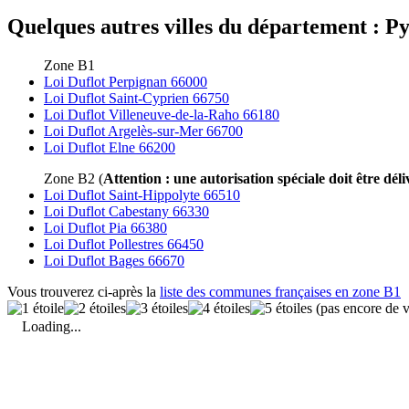
Quelques autres villes du département : Py
Zone B1
Loi Duflot Perpignan 66000
Loi Duflot Saint-Cyprien 66750
Loi Duflot Villeneuve-de-la-Raho 66180
Loi Duflot Argelès-sur-Mer 66700
Loi Duflot Elne 66200
Zone B2 (
Attention : une autorisation spéciale doit être déli
Loi Duflot Saint-Hippolyte 66510
Loi Duflot Cabestany 66330
Loi Duflot Pia 66380
Loi Duflot Pollestres 66450
Loi Duflot Bages 66670
Vous trouverez ci-après la
liste des communes françaises en zone B1
(pas encore de v
Loading...