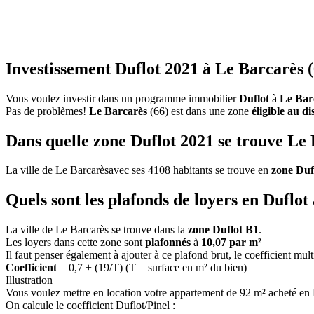
Investissement Duflot 2021 à Le Barcarès (
Vous voulez investir dans un programme immobilier
Duflot
à
Le Bar
Pas de problèmes!
Le Barcarès
(66) est dans une zone
éligible au di
Dans quelle zone Duflot 2021 se trouve Le
La ville de Le Barcarèsavec ses 4108 habitants se trouve en
zone Duf
Quels sont les plafonds de loyers en Duflo
La ville de Le Barcarès se trouve dans la
zone Duflot B1
.
Les loyers dans cette zone sont
plafonnés
à
10,07 par m²
Il faut penser également à ajouter à ce plafond brut, le coefficient mul
Coefficient
= 0,7 + (19/T) (T = surface en m² du bien)
Illustration
Vous voulez mettre en location votre appartement de 92 m² acheté en 
On calcule le coefficient Duflot/Pinel :