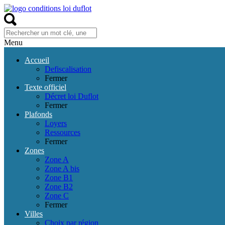
Menu
Accueil
Defiscalisation
Fermer
Texte officiel
Décret loi Duflot
Fermer
Plafonds
Loyers
Ressources
Fermer
Zones
Zone A
Zone A bis
Zone B1
Zone B2
Zone C
Fermer
Villes
Choix par région