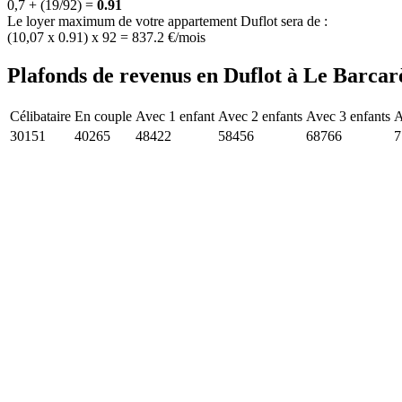
0,7 + (19/92) =
0.91
Le loyer maximum de votre appartement Duflot sera de :
(10,07 x 0.91) x 92 = 837.2 €/mois
Plafonds de revenus en Duflot à Le Barcarè
Célibataire
En couple
Avec 1 enfant
Avec 2 enfants
Avec 3 enfants
A
30151
40265
48422
58456
68766
7