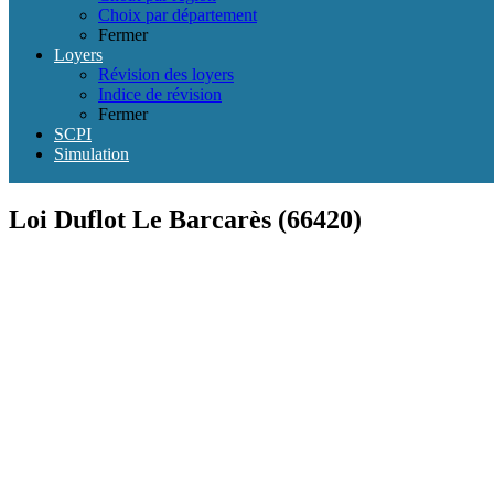
Choix par département
Fermer
Loyers
Révision des loyers
Indice de révision
Fermer
SCPI
Simulation
Loi Duflot Le Barcarès (66420)