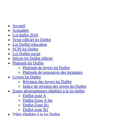
Accueil
Actualités
Loi duflot 2016
Texte officiel loi Duflot
Loi Duflot relocation
SCPI loi Duflot
Loi Duflot social
Décret loi Duflot officiel
Plafonds loi Duflot
Plafonds de loyers loi Duflot
Plafonds de ressources des locataires
Loyers loi Duflot
Révision des loyers loi Duflot
Indice de révision des loyers loi Duflot
Zones géographiques éligibles à la loi duflot
Duflot zone A
Duflot Zone A bis
Duflot Zone B1
Duflot zone B2
Villes éligibles à la loi Duflot