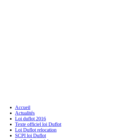
Accueil
Actualités
Loi duflot 2016
Texte officiel loi Duflot
Loi Duflot relocation
SCPI loi Duflot