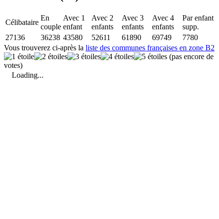
En
Avec 1
Avec 2
Avec 3
Avec 4
Par enfant
Célibataire
couple
enfant
enfants
enfants
enfants
supp.
27136
36238
43580
52611
61890
69749
7780
Vous trouverez ci-après la
liste des communes françaises en zone B2
(pas encore de
votes)
Loading...