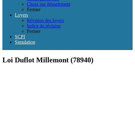
Choix par département
Fermer
Loyers
Révision des loyers
Indice de révision
Fermer
SCPI
Simulation
Loi Duflot Millemont (78940)