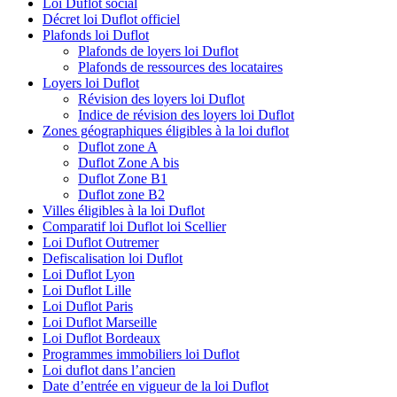
Loi Duflot social
Décret loi Duflot officiel
Plafonds loi Duflot
Plafonds de loyers loi Duflot
Plafonds de ressources des locataires
Loyers loi Duflot
Révision des loyers loi Duflot
Indice de révision des loyers loi Duflot
Zones géographiques éligibles à la loi duflot
Duflot zone A
Duflot Zone A bis
Duflot Zone B1
Duflot zone B2
Villes éligibles à la loi Duflot
Comparatif loi Duflot loi Scellier
Loi Duflot Outremer
Defiscalisation loi Duflot
Loi Duflot Lyon
Loi Duflot Lille
Loi Duflot Paris
Loi Duflot Marseille
Loi Duflot Bordeaux
Programmes immobiliers loi Duflot
Loi duflot dans l’ancien
Date d’entrée en vigueur de la loi Duflot