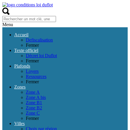
Menu
Accueil
Defiscalisation
Fermer
Texte officiel
Décret loi Duflot
Fermer
Plafonds
Loyers
Ressources
Fermer
Zones
Zone A
Zone A bis
Zone B1
Zone B2
Zone C
Fermer
Villes
Choix par région