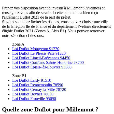
Prenez vos disposition avant d'investir à Millemont (Yvelines) et
renseignez-vous afin de savoir si cette commune a bien reçu
l'agrément Duflot 2021 de la part du préfet.
Si vous souhaitez limiter les risques, vous pouvez choisir une ville
de la la région Ile-de-France et du département Yvelines directement
éligble Duflot 2021 (Zones A, Abis B1). Vous pouvez retrouver
notre sélection ci-dessous:
Zone A
Loi Duflot Montgeron 91230
Loi Duflot Le Plessis-Pâté 91220
Loi Duflot Limeil-Brévannes 94450
Loi Duflot Conflans-Sainte-Honorine 78700
Loi Duflot Épiais-lès-Louvres 95380
Zone B1
Loi Duflot Lardy 91510
Loi Duflot Rennemoulin 78590
Loi Duflot Cernay-la-Ville 78720
Loi Duflot Beynes 78650
Loi Duflot Frouville 95690
Quelle zone Duflot pour Millemont ?