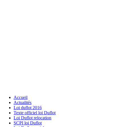
Accueil
Actualités
Loi duflot 2016
Texte officiel loi Duflot
Loi Duflot relocation
SCPI loi Duflot