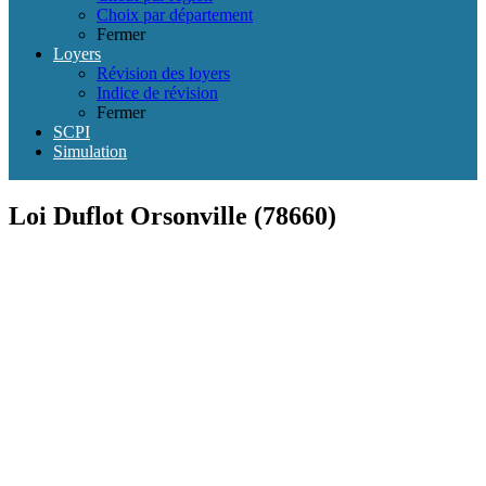
Choix par département
Fermer
Loyers
Révision des loyers
Indice de révision
Fermer
SCPI
Simulation
Loi Duflot Orsonville (78660)