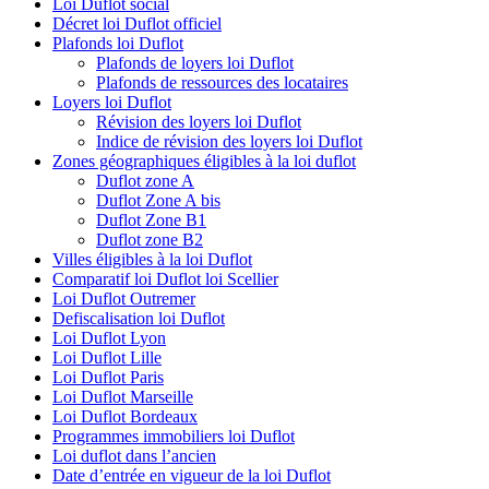
Loi Duflot social
Décret loi Duflot officiel
Plafonds loi Duflot
Plafonds de loyers loi Duflot
Plafonds de ressources des locataires
Loyers loi Duflot
Révision des loyers loi Duflot
Indice de révision des loyers loi Duflot
Zones géographiques éligibles à la loi duflot
Duflot zone A
Duflot Zone A bis
Duflot Zone B1
Duflot zone B2
Villes éligibles à la loi Duflot
Comparatif loi Duflot loi Scellier
Loi Duflot Outremer
Defiscalisation loi Duflot
Loi Duflot Lyon
Loi Duflot Lille
Loi Duflot Paris
Loi Duflot Marseille
Loi Duflot Bordeaux
Programmes immobiliers loi Duflot
Loi duflot dans l’ancien
Date d’entrée en vigueur de la loi Duflot