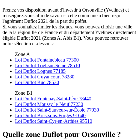
Prenez vos disposition avant d'investir à Orsonville (Yvelines) et
renseignez-vous afin de savoir si cette commune a bien reçu
l'agrément Duflot 2021 de la part du préfet.
Si vous souhaitez limiter les risques, vous pouvez choisir une ville
de la la région Ile-de-France et du département Yvelines directement
éligble Duflot 2021 (Zones A, Abis B1). Vous pouvez retrouver
notre sélection ci-dessous:
Zone A
Loi Duflot Fontainebleau 77300
Loi Duflot Triel-sur-Seine 78510
Loi Duflot Lognes 77185
Loi Duflot Guyancourt 78280
Loi Duflot Buc 78530
Zone B1
Loi Duflot Fontenay-Saint-Père 78440
Loi Duflot Moussy-le-Neuf 77230
Loi Duflot Saint-Sauveur-sur-École 77930
Loi Duflot Briis-sous-Forges 91640
Loi Duflot Saint-Cyr-en-Arthies 95510
Quelle zone Duflot pour Orsonville ?