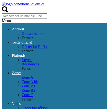
Menu
Accueil
Defiscalisation
Fermer
Texte officiel
Décret loi Duflot
Fermer
Plafonds
Loyers
Ressources
Fermer
Zones
Zone A
Zone A bis
Zone B1
Zone B2
Zone C
Fermer
Villes
Choix par région