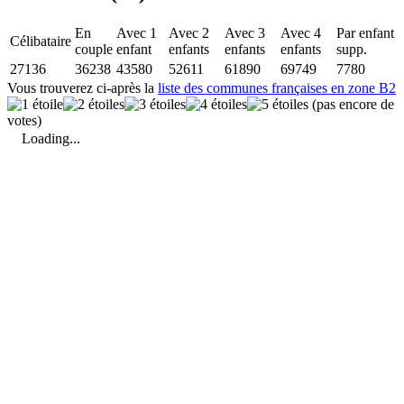
En
Avec 1
Avec 2
Avec 3
Avec 4
Par enfant
Célibataire
couple
enfant
enfants
enfants
enfants
supp.
27136
36238
43580
52611
61890
69749
7780
Vous trouverez ci-après la
liste des communes françaises en zone B2
(pas encore de
votes)
Loading...