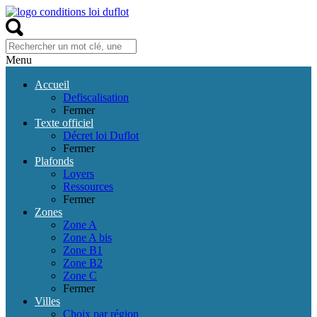
Menu
Accueil
Defiscalisation
Fermer
Texte officiel
Décret loi Duflot
Fermer
Plafonds
Loyers
Ressources
Fermer
Zones
Zone A
Zone A bis
Zone B1
Zone B2
Zone C
Fermer
Villes
Choix par région