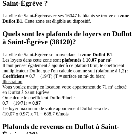
Saint-Égrève ?
La ville de Saint-Égrèveavec ses 16047 habitants se trouve en
zone
Duflot B1
. Cette zone est éligible au dispositif.
Quels sont les plafonds de loyers en Duflot
à Saint-Égrève (38120)?
La ville de Saint-Égrève se trouve dans la
zone Duflot B1
.
Les loyers dans cette zone sont
plafonnés
à
10,07 par m²
Il faut penser également à ajouter à ce plafond brut, le coefficient
multiplicateur Duflot que l'on calcule comme suit (plafonné à 1,2) :
Coefficient
= 0,7 + (19/T) (T = surface en m² du bien)
Illustration
Vous voulez mettre en location votre appartement de 71 m² acheté
en Duflot à Saint-Égrève.
On calcule le coefficient Duflot/Pinel :
0,7 + (19/71) =
0.97
Le loyer maximum de votre appartement Duflot sera de :
(10,07 x 0.97) x 71 = 688.7 €/mois
Plafonds de revenus en Duflot à Saint-