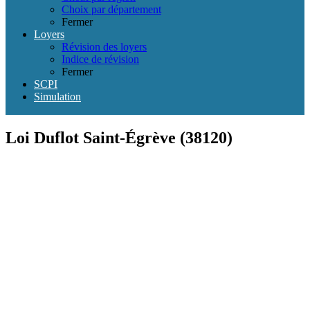
Choix par département
Fermer
Loyers
Révision des loyers
Indice de révision
Fermer
SCPI
Simulation
Loi Duflot Saint-Égrève (38120)