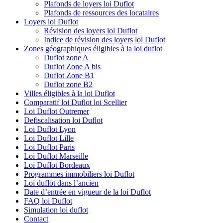
Plafonds de loyers loi Duflot
Plafonds de ressources des locataires
Loyers loi Duflot
Révision des loyers loi Duflot
Indice de révision des loyers loi Duflot
Zones géographiques éligibles à la loi duflot
Duflot zone A
Duflot Zone A bis
Duflot Zone B1
Duflot zone B2
Villes éligibles à la loi Duflot
Comparatif loi Duflot loi Scellier
Loi Duflot Outremer
Defiscalisation loi Duflot
Loi Duflot Lyon
Loi Duflot Lille
Loi Duflot Paris
Loi Duflot Marseille
Loi Duflot Bordeaux
Programmes immobiliers loi Duflot
Loi duflot dans l’ancien
Date d’entrée en vigueur de la loi Duflot
FAQ loi Duflot
Simulation loi duflot
Contact