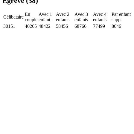
Égrève (38)
En
Avec 1
Avec 2
Avec 3
Avec 4
Par enfant
Célibataire
couple
enfant
enfants
enfants
enfants
supp.
30151
40265
48422
58456
68766
77499
8646