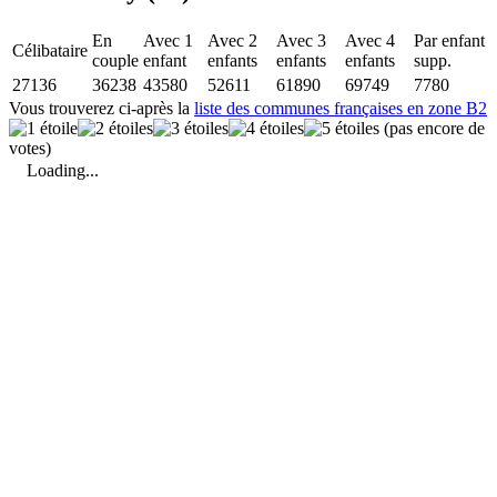
En
Avec 1
Avec 2
Avec 3
Avec 4
Par enfant
Célibataire
couple
enfant
enfants
enfants
enfants
supp.
27136
36238
43580
52611
61890
69749
7780
Vous trouverez ci-après la
liste des communes françaises en zone B2
(pas encore de
votes)
Loading...