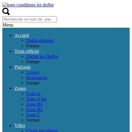
Menu
Accueil
Defiscalisation
Fermer
Texte officiel
Décret loi Duflot
Fermer
Plafonds
Loyers
Ressources
Fermer
Zones
Zone A
Zone A bis
Zone B1
Zone B2
Zone C
Fermer
Villes
Choix par région