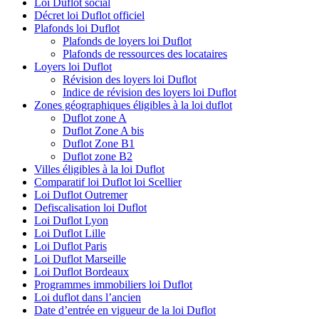
Loi Duflot social
Décret loi Duflot officiel
Plafonds loi Duflot
Plafonds de loyers loi Duflot
Plafonds de ressources des locataires
Loyers loi Duflot
Révision des loyers loi Duflot
Indice de révision des loyers loi Duflot
Zones géographiques éligibles à la loi duflot
Duflot zone A
Duflot Zone A bis
Duflot Zone B1
Duflot zone B2
Villes éligibles à la loi Duflot
Comparatif loi Duflot loi Scellier
Loi Duflot Outremer
Defiscalisation loi Duflot
Loi Duflot Lyon
Loi Duflot Lille
Loi Duflot Paris
Loi Duflot Marseille
Loi Duflot Bordeaux
Programmes immobiliers loi Duflot
Loi duflot dans l’ancien
Date d’entrée en vigueur de la loi Duflot