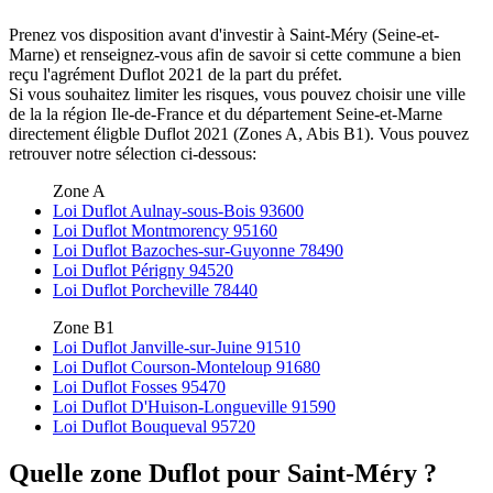
Prenez vos disposition avant d'investir à Saint-Méry (Seine-et-
Marne) et renseignez-vous afin de savoir si cette commune a bien
reçu l'agrément Duflot 2021 de la part du préfet.
Si vous souhaitez limiter les risques, vous pouvez choisir une ville
de la la région Ile-de-France et du département Seine-et-Marne
directement éligble Duflot 2021 (Zones A, Abis B1). Vous pouvez
retrouver notre sélection ci-dessous:
Zone A
Loi Duflot Aulnay-sous-Bois 93600
Loi Duflot Montmorency 95160
Loi Duflot Bazoches-sur-Guyonne 78490
Loi Duflot Périgny 94520
Loi Duflot Porcheville 78440
Zone B1
Loi Duflot Janville-sur-Juine 91510
Loi Duflot Courson-Monteloup 91680
Loi Duflot Fosses 95470
Loi Duflot D'Huison-Longueville 91590
Loi Duflot Bouqueval 95720
Quelle zone Duflot pour Saint-Méry ?