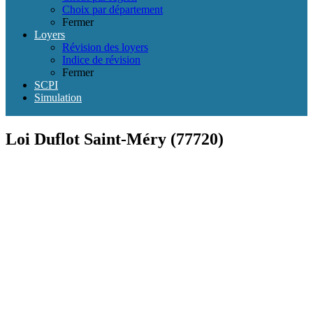
Choix par département
Fermer
Loyers
Révision des loyers
Indice de révision
Fermer
SCPI
Simulation
Loi Duflot Saint-Méry (77720)