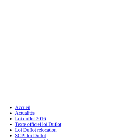
Accueil
Actualités
Loi duflot 2016
Texte officiel loi Duflot
Loi Duflot relocation
SCPI loi Duflot