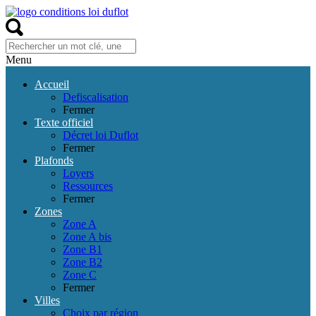
Menu
Accueil
Defiscalisation
Fermer
Texte officiel
Décret loi Duflot
Fermer
Plafonds
Loyers
Ressources
Fermer
Zones
Zone A
Zone A bis
Zone B1
Zone B2
Zone C
Fermer
Villes
Choix par région