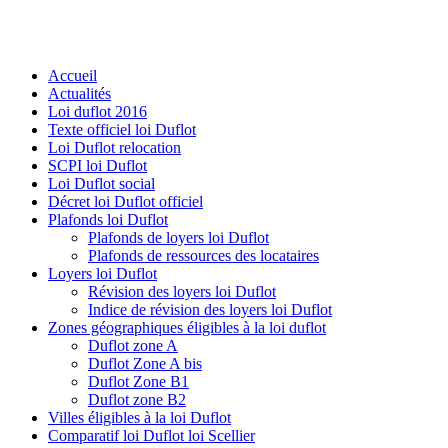
Accueil
Actualités
Loi duflot 2016
Texte officiel loi Duflot
Loi Duflot relocation
SCPI loi Duflot
Loi Duflot social
Décret loi Duflot officiel
Plafonds loi Duflot
Plafonds de loyers loi Duflot
Plafonds de ressources des locataires
Loyers loi Duflot
Révision des loyers loi Duflot
Indice de révision des loyers loi Duflot
Zones géographiques éligibles à la loi duflot
Duflot zone A
Duflot Zone A bis
Duflot Zone B1
Duflot zone B2
Villes éligibles à la loi Duflot
Comparatif loi Duflot loi Scellier