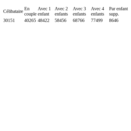
En
Avec 1
Avec 2
Avec 3
Avec 4
Par enfant
Célibataire
couple
enfant
enfants
enfants
enfants
supp.
30151
40265
48422
58456
68766
77499
8646