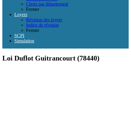
Choix par département
Fermer
Loyers
Révision des loyers
Indice de révision
Fermer
SCPI
Simulation
Loi Duflot Guitrancourt (78440)