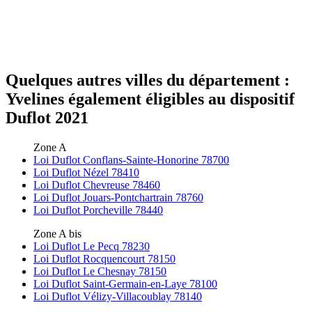
Quelques autres villes du département :
Yvelines également éligibles au dispositif
Duflot 2021
Zone A
Loi Duflot Conflans-Sainte-Honorine 78700
Loi Duflot Nézel 78410
Loi Duflot Chevreuse 78460
Loi Duflot Jouars-Pontchartrain 78760
Loi Duflot Porcheville 78440
Zone A bis
Loi Duflot Le Pecq 78230
Loi Duflot Rocquencourt 78150
Loi Duflot Le Chesnay 78150
Loi Duflot Saint-Germain-en-Laye 78100
Loi Duflot Vélizy-Villacoublay 78140