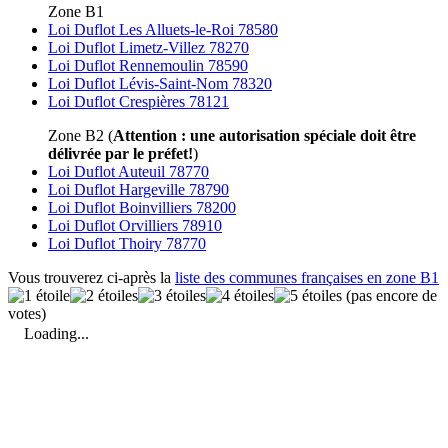
Zone B1
Loi Duflot Les Alluets-le-Roi 78580
Loi Duflot Limetz-Villez 78270
Loi Duflot Rennemoulin 78590
Loi Duflot Lévis-Saint-Nom 78320
Loi Duflot Crespières 78121
Zone B2 (
Attention : une autorisation spéciale doit être
délivrée par le préfet!
)
Loi Duflot Auteuil 78770
Loi Duflot Hargeville 78790
Loi Duflot Boinvilliers 78200
Loi Duflot Orvilliers 78910
Loi Duflot Thoiry 78770
Vous trouverez ci-après la
liste des communes françaises en zone B1
(pas encore de
votes)
Loading...