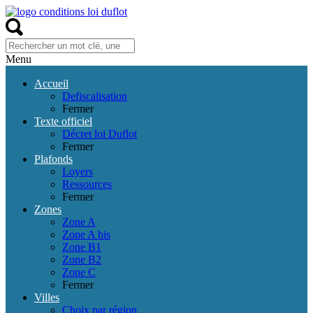
Menu
Accueil
Defiscalisation
Fermer
Texte officiel
Décret loi Duflot
Fermer
Plafonds
Loyers
Ressources
Fermer
Zones
Zone A
Zone A bis
Zone B1
Zone B2
Zone C
Fermer
Villes
Choix par région