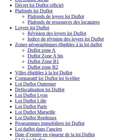
Décret loi Duflot officiel
Plafonds loi Duflot
Plafonds de loyers loi Duflot
Plafonds de ressources des locataires
Loyers loi Duflot
Révision des loyers loi Duflot
Indice de révision des loyers loi Duflot
Zones géographiques éligibles à la loi duflot
Duflot zone A
Duflot Zone A bis
Duflot Zone B1
Duflot zone B2
Villes éligibles à la loi Duflot
Comparatif loi Duflot loi Scellier
Loi Duflot Outremer
Defiscalisation loi Duflot
Loi Duflot Lyon
Loi Duflot Lille
Loi Duflot Paris
Loi Duflot Marseille
Loi Duflot Bordeaux
Programmes immobiliers loi Duflot
Loi duflot dans l’ancien
Date d’entrée en vigueur de la loi Duflot