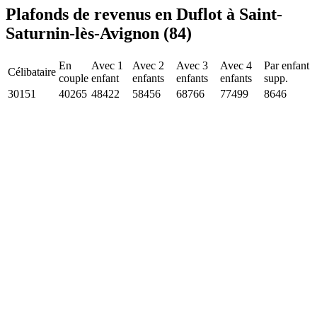
Plafonds de revenus en Duflot à Saint-
Saturnin-lès-Avignon (84)
En
Avec 1
Avec 2
Avec 3
Avec 4
Par enfant
Célibataire
couple
enfant
enfants
enfants
enfants
supp.
30151
40265
48422
58456
68766
77499
8646