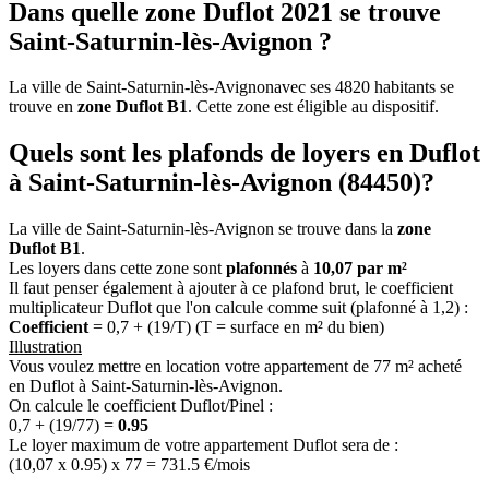
Dans quelle zone Duflot 2021 se trouve
Saint-Saturnin-lès-Avignon ?
La ville de Saint-Saturnin-lès-Avignonavec ses 4820 habitants se
trouve en
zone Duflot B1
. Cette zone est éligible au dispositif.
Quels sont les plafonds de loyers en Duflot
à Saint-Saturnin-lès-Avignon (84450)?
La ville de Saint-Saturnin-lès-Avignon se trouve dans la
zone
Duflot B1
.
Les loyers dans cette zone sont
plafonnés
à
10,07 par m²
Il faut penser également à ajouter à ce plafond brut, le coefficient
multiplicateur Duflot que l'on calcule comme suit (plafonné à 1,2) :
Coefficient
= 0,7 + (19/T) (T = surface en m² du bien)
Illustration
Vous voulez mettre en location votre appartement de 77 m² acheté
en Duflot à Saint-Saturnin-lès-Avignon.
On calcule le coefficient Duflot/Pinel :
0,7 + (19/77) =
0.95
Le loyer maximum de votre appartement Duflot sera de :
(10,07 x 0.95) x 77 = 731.5 €/mois