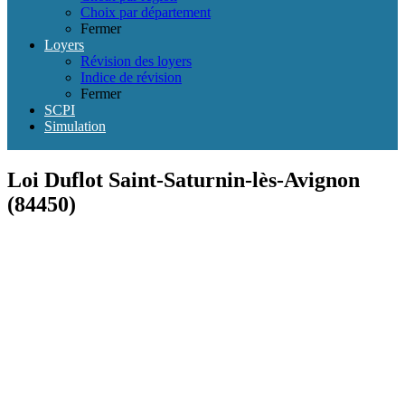
Choix par département
Fermer
Loyers
Révision des loyers
Indice de révision
Fermer
SCPI
Simulation
Loi Duflot Saint-Saturnin-lès-Avignon
(84450)