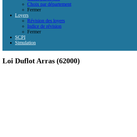
Choix par département
Fermer
Loyers
Révision des loyers
Indice de révision
Fermer
SCPI
Simulation
Loi Duflot Arras (62000)