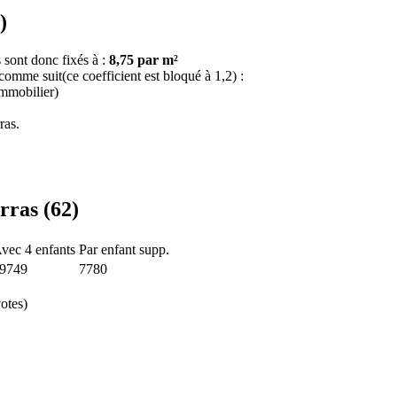
)
 sont donc fixés à :
8,75 par m²
 comme suit(ce coefficient est bloqué à 1,2) :
immobilier)
ras.
rras (62)
vec 4 enfants
Par enfant supp.
9749
7780
otes)