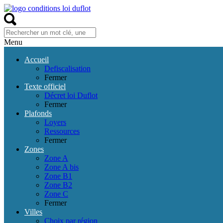
Menu
Accueil
Defiscalisation
Fermer
Texte officiel
Décret loi Duflot
Fermer
Plafonds
Loyers
Ressources
Fermer
Zones
Zone A
Zone A bis
Zone B1
Zone B2
Zone C
Fermer
Villes
Choix par région