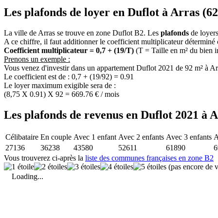
Les plafonds de loyer en Duflot à Arras (62
La ville de Arras se trouve en zone Duflot B2. Les
plafonds
de loyers
A ce chiffre, il faut additionner le coefficient multiplicateur déterminé
Coefficient multiplicateur = 0,7 + (19/T)
(T = Taille en m² du bien 
Prenons un exemple :
Vous venez d'investir dans un appartement Duflot 2021 de 92 m² à Ar
Le coefficient est de : 0,7 + (19/92) = 0.91
Le loyer maximum exigible sera de :
(8,75 X 0.91) X 92 = 669.76 € / mois
Les plafonds de revenus en Duflot 2021 à A
Célibataire
En couple
Avec 1 enfant
Avec 2 enfants
Avec 3 enfants
A
27136
36238
43580
52611
61890
6
Vous trouverez ci-après la
liste des communes françaises en zone B2
(pas encore de v
Loading...