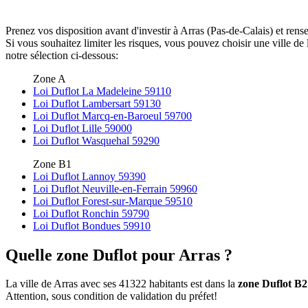
Prenez vos disposition avant d'investir à Arras (Pas-de-Calais) et ren
Si vous souhaitez limiter les risques, vous pouvez choisir une ville 
notre sélection ci-dessous:
Zone A
Loi Duflot La Madeleine 59110
Loi Duflot Lambersart 59130
Loi Duflot Marcq-en-Baroeul 59700
Loi Duflot Lille 59000
Loi Duflot Wasquehal 59290
Zone B1
Loi Duflot Lannoy 59390
Loi Duflot Neuville-en-Ferrain 59960
Loi Duflot Forest-sur-Marque 59510
Loi Duflot Ronchin 59790
Loi Duflot Bondues 59910
Quelle zone Duflot pour Arras ?
La ville de Arras avec ses 41322 habitants est dans la
zone Duflot B2
Attention, sous condition de validation du préfet!