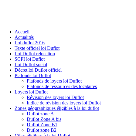
Accueil
Actualités
Loi duflot 2016
Texte officiel loi Duflot
Loi Duflot relocation
SCPI loi Duflot
Loi Duflot social
Décret loi Duflot officiel
Plafonds loi Duflot
Plafonds de loyers loi Duflot
Plafonds de ressources des locataires
Loyers loi Duflot
Révision des loyers loi Duflot
Indice de révision des loyers loi Duflot
Zones géographiques éligibles à la loi duflot
Duflot zone A
Duflot Zone A bis
Duflot Zone B1
Duflot zone B2
Villes éligibles à la loi Duflot