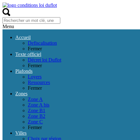
Menu
Accueil
Defiscalisation
Fermer
Texte officiel
Décret loi Duflot
Fermer
Plafonds
Loyers
Ressources
Fermer
Zones
Zone A
Zone A bis
Zone B1
Zone B2
Zone C
Fermer
Villes
Choix par région