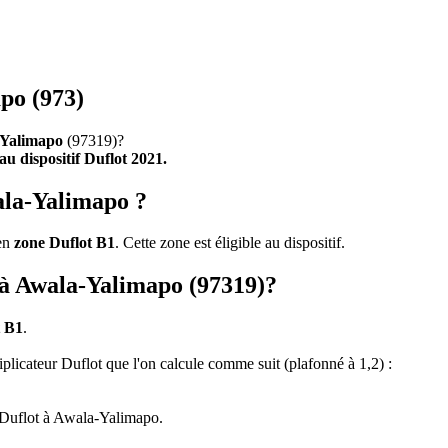
po (973)
Yalimapo
(97319)?
 au dispositif Duflot 2021.
ala-Yalimapo ?
 en
zone Duflot B1
. Cette zone est éligible au dispositif.
t à Awala-Yalimapo (97319)?
t B1
.
tiplicateur Duflot que l'on calcule comme suit (plafonné à 1,2) :
 Duflot à Awala-Yalimapo.