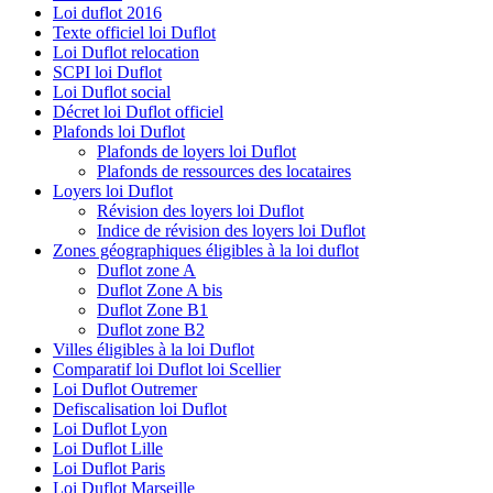
Loi duflot 2016
Texte officiel loi Duflot
Loi Duflot relocation
SCPI loi Duflot
Loi Duflot social
Décret loi Duflot officiel
Plafonds loi Duflot
Plafonds de loyers loi Duflot
Plafonds de ressources des locataires
Loyers loi Duflot
Révision des loyers loi Duflot
Indice de révision des loyers loi Duflot
Zones géographiques éligibles à la loi duflot
Duflot zone A
Duflot Zone A bis
Duflot Zone B1
Duflot zone B2
Villes éligibles à la loi Duflot
Comparatif loi Duflot loi Scellier
Loi Duflot Outremer
Defiscalisation loi Duflot
Loi Duflot Lyon
Loi Duflot Lille
Loi Duflot Paris
Loi Duflot Marseille