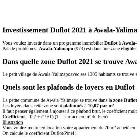
Investissement Duflot 2021 à Awala-Yalima
Vous voulez investir dans un programme immobilier
Duflot
à
Awala-
Pas de problèmes!
Awala-Yalimapo
(973) est dans une zone
éligible
Dans quelle zone Duflot 2021 se trouve Aw
Le petit village de Awala-Yalimapoavec ses 1305 habitants se trouve
Quels sont les plafonds de loyers en Duflo
La petite commune de Awala-Yalimapo se trouve dans la
zone Duflo
Les loyers dans cette zone sont
plafonnés
à
10,07 par m²
Il faut penser également à ajouter à ce plafond brut, le coefficient mul
Coefficient
= 0,7 + (19/T) (T = surface en m² du bien)
Illustration
Vous voulez mettre en location votre appartement de 70 m² acheté en
On calcule le coefficient Duflot/Pinel :