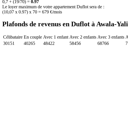
0,7 + (19/70) =
0.97
Le loyer maximum de votre appartement Duflot sera de :
(10,07 x 0.97) x 70 = 679 €/mois
Plafonds de revenus en Duflot à Awala-Yal
Célibataire
En couple
Avec 1 enfant
Avec 2 enfants
Avec 3 enfants
A
30151
40265
48422
58456
68766
7