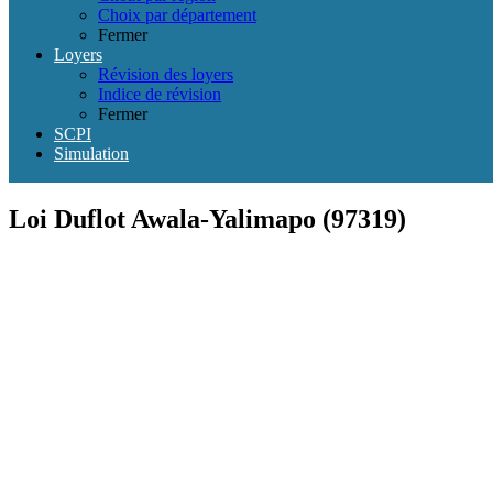
Choix par département
Fermer
Loyers
Révision des loyers
Indice de révision
Fermer
SCPI
Simulation
Loi Duflot Awala-Yalimapo (97319)