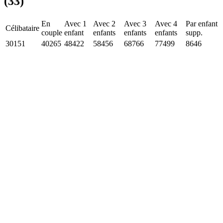
(33)
En
Avec 1
Avec 2
Avec 3
Avec 4
Par enfant
Célibataire
couple
enfant
enfants
enfants
enfants
supp.
30151
40265
48422
58456
68766
77499
8646