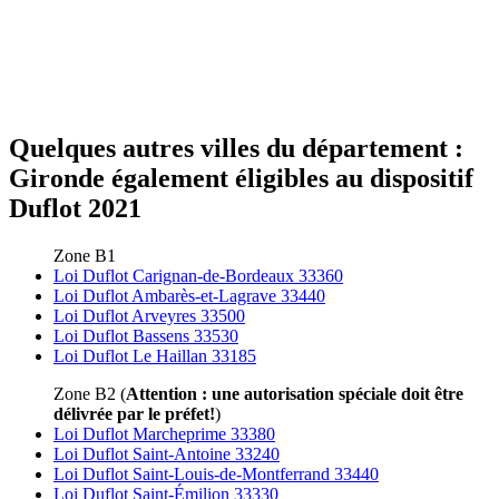
Quelques autres villes du département :
Gironde également éligibles au dispositif
Duflot 2021
Zone B1
Loi Duflot Carignan-de-Bordeaux 33360
Loi Duflot Ambarès-et-Lagrave 33440
Loi Duflot Arveyres 33500
Loi Duflot Bassens 33530
Loi Duflot Le Haillan 33185
Zone B2 (
Attention : une autorisation spéciale doit être
délivrée par le préfet!
)
Loi Duflot Marcheprime 33380
Loi Duflot Saint-Antoine 33240
Loi Duflot Saint-Louis-de-Montferrand 33440
Loi Duflot Saint-Émilion 33330