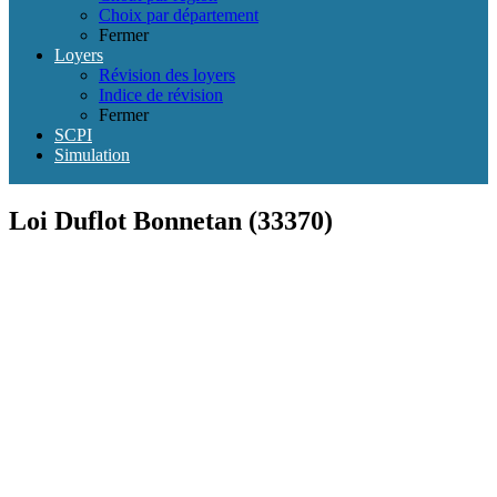
Choix par département
Fermer
Loyers
Révision des loyers
Indice de révision
Fermer
SCPI
Simulation
Loi Duflot Bonnetan (33370)