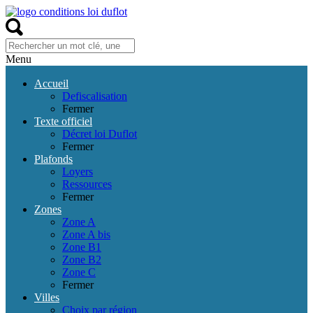
Menu
Accueil
Defiscalisation
Fermer
Texte officiel
Décret loi Duflot
Fermer
Plafonds
Loyers
Ressources
Fermer
Zones
Zone A
Zone A bis
Zone B1
Zone B2
Zone C
Fermer
Villes
Choix par région