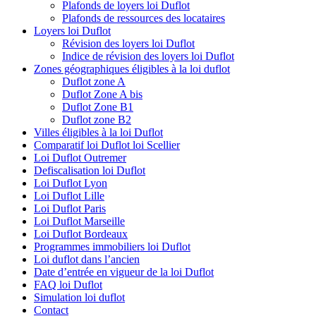
Plafonds de loyers loi Duflot
Plafonds de ressources des locataires
Loyers loi Duflot
Révision des loyers loi Duflot
Indice de révision des loyers loi Duflot
Zones géographiques éligibles à la loi duflot
Duflot zone A
Duflot Zone A bis
Duflot Zone B1
Duflot zone B2
Villes éligibles à la loi Duflot
Comparatif loi Duflot loi Scellier
Loi Duflot Outremer
Defiscalisation loi Duflot
Loi Duflot Lyon
Loi Duflot Lille
Loi Duflot Paris
Loi Duflot Marseille
Loi Duflot Bordeaux
Programmes immobiliers loi Duflot
Loi duflot dans l’ancien
Date d’entrée en vigueur de la loi Duflot
FAQ loi Duflot
Simulation loi duflot
Contact