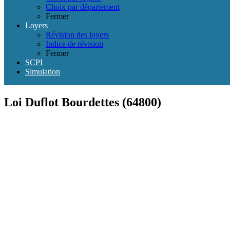
Choix par département
Fermer
Loyers
Révision des loyers
Indice de révision
Fermer
SCPI
Simulation
Loi Duflot Bourdettes (64800)