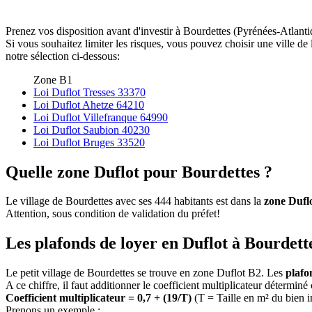
Prenez vos disposition avant d'investir à Bourdettes (Pyrénées-Atlanti
Si vous souhaitez limiter les risques, vous pouvez choisir une ville 
notre sélection ci-dessous:
Zone B1
Loi Duflot Tresses 33370
Loi Duflot Ahetze 64210
Loi Duflot Villefranque 64990
Loi Duflot Saubion 40230
Loi Duflot Bruges 33520
Quelle zone Duflot pour Bourdettes ?
Le village de Bourdettes avec ses 444 habitants est dans la
zone Dufl
Attention, sous condition de validation du préfet!
Les plafonds de loyer en Duflot à Bourdette
Le petit village de Bourdettes se trouve en zone Duflot B2. Les
plafo
A ce chiffre, il faut additionner le coefficient multiplicateur déterminé
Coefficient multiplicateur = 0,7 + (19/T)
(T = Taille en m² du bien 
Prenons un exemple :