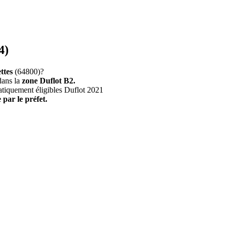
4)
ttes
(64800)?
dans la
zone Duflot B2.
atiquement éligibles Duflot 2021
 par le préfet.