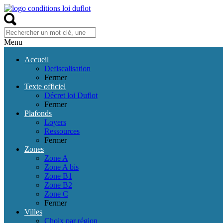
Menu
Accueil
Defiscalisation
Fermer
Texte officiel
Décret loi Duflot
Fermer
Plafonds
Loyers
Ressources
Fermer
Zones
Zone A
Zone A bis
Zone B1
Zone B2
Zone C
Fermer
Villes
Choix par région