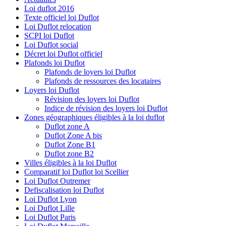
Loi duflot 2016
Texte officiel loi Duflot
Loi Duflot relocation
SCPI loi Duflot
Loi Duflot social
Décret loi Duflot officiel
Plafonds loi Duflot
Plafonds de loyers loi Duflot
Plafonds de ressources des locataires
Loyers loi Duflot
Révision des loyers loi Duflot
Indice de révision des loyers loi Duflot
Zones géographiques éligibles à la loi duflot
Duflot zone A
Duflot Zone A bis
Duflot Zone B1
Duflot zone B2
Villes éligibles à la loi Duflot
Comparatif loi Duflot loi Scellier
Loi Duflot Outremer
Defiscalisation loi Duflot
Loi Duflot Lyon
Loi Duflot Lille
Loi Duflot Paris