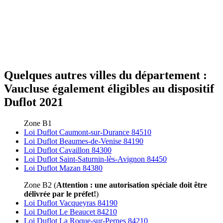
Quelques autres villes du département :
Vaucluse également éligibles au dispositif
Duflot 2021
Zone B1
Loi Duflot Caumont-sur-Durance 84510
Loi Duflot Beaumes-de-Venise 84190
Loi Duflot Cavaillon 84300
Loi Duflot Saint-Saturnin-lès-Avignon 84450
Loi Duflot Mazan 84380
Zone B2 (
Attention : une autorisation spéciale doit être
délivrée par le préfet!
)
Loi Duflot Vacqueyras 84190
Loi Duflot Le Beaucet 84210
Loi Duflot La Roque-sur-Pernes 84210