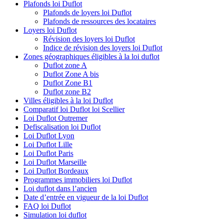
Plafonds loi Duflot
Plafonds de loyers loi Duflot
Plafonds de ressources des locataires
Loyers loi Duflot
Révision des loyers loi Duflot
Indice de révision des loyers loi Duflot
Zones géographiques éligibles à la loi duflot
Duflot zone A
Duflot Zone A bis
Duflot Zone B1
Duflot zone B2
Villes éligibles à la loi Duflot
Comparatif loi Duflot loi Scellier
Loi Duflot Outremer
Defiscalisation loi Duflot
Loi Duflot Lyon
Loi Duflot Lille
Loi Duflot Paris
Loi Duflot Marseille
Loi Duflot Bordeaux
Programmes immobiliers loi Duflot
Loi duflot dans l’ancien
Date d’entrée en vigueur de la loi Duflot
FAQ loi Duflot
Simulation loi duflot