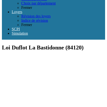
Choix par département
Fermer
Loyers
Révision des loyers
Indice de révision
Fermer
SCPI
Simulation
Loi Duflot La Bastidonne (84120)