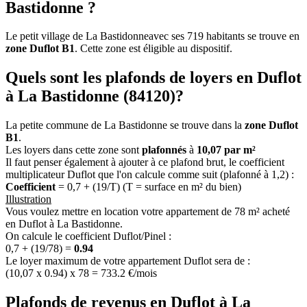
Bastidonne ?
Le petit village de La Bastidonneavec ses 719 habitants se trouve en
zone Duflot B1
. Cette zone est éligible au dispositif.
Quels sont les plafonds de loyers en Duflot
à La Bastidonne (84120)?
La petite commune de La Bastidonne se trouve dans la
zone Duflot
B1
.
Les loyers dans cette zone sont
plafonnés
à
10,07 par m²
Il faut penser également à ajouter à ce plafond brut, le coefficient
multiplicateur Duflot que l'on calcule comme suit (plafonné à 1,2) :
Coefficient
= 0,7 + (19/T) (T = surface en m² du bien)
Illustration
Vous voulez mettre en location votre appartement de 78 m² acheté
en Duflot à La Bastidonne.
On calcule le coefficient Duflot/Pinel :
0,7 + (19/78) =
0.94
Le loyer maximum de votre appartement Duflot sera de :
(10,07 x 0.94) x 78 = 733.2 €/mois
Plafonds de revenus en Duflot à La