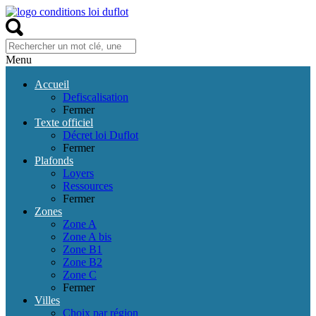
Menu
Accueil
Defiscalisation
Fermer
Texte officiel
Décret loi Duflot
Fermer
Plafonds
Loyers
Ressources
Fermer
Zones
Zone A
Zone A bis
Zone B1
Zone B2
Zone C
Fermer
Villes
Choix par région