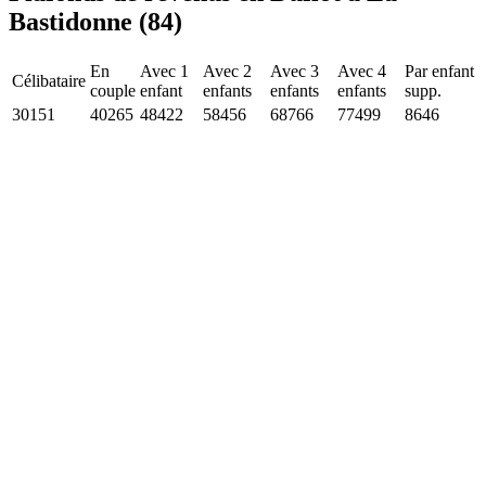
Bastidonne (84)
En
Avec 1
Avec 2
Avec 3
Avec 4
Par enfant
Célibataire
couple
enfant
enfants
enfants
enfants
supp.
30151
40265
48422
58456
68766
77499
8646