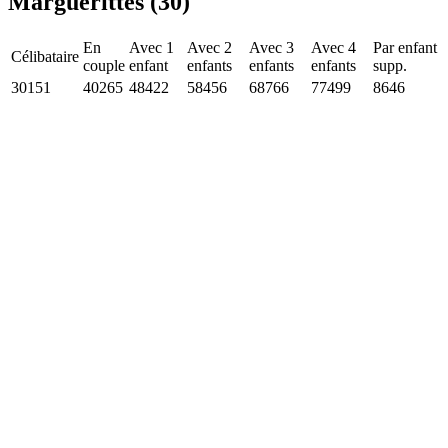
Marguerittes (30)
En
Avec 1
Avec 2
Avec 3
Avec 4
Par enfant
Célibataire
couple
enfant
enfants
enfants
enfants
supp.
30151
40265
48422
58456
68766
77499
8646