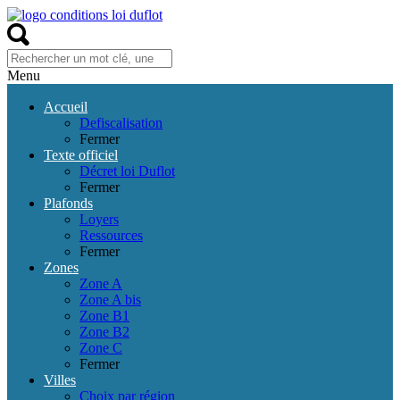
Menu
Accueil
Defiscalisation
Fermer
Texte officiel
Décret loi Duflot
Fermer
Plafonds
Loyers
Ressources
Fermer
Zones
Zone A
Zone A bis
Zone B1
Zone B2
Zone C
Fermer
Villes
Choix par région