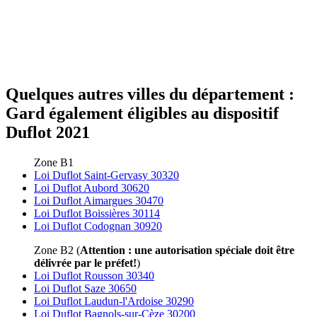
Quelques autres villes du département :
Gard également éligibles au dispositif
Duflot 2021
Zone B1
Loi Duflot Saint-Gervasy 30320
Loi Duflot Aubord 30620
Loi Duflot Aimargues 30470
Loi Duflot Boissières 30114
Loi Duflot Codognan 30920
Zone B2 (
Attention : une autorisation spéciale doit être
délivrée par le préfet!
)
Loi Duflot Rousson 30340
Loi Duflot Saze 30650
Loi Duflot Laudun-l'Ardoise 30290
Loi Duflot Bagnols-sur-Cèze 30200