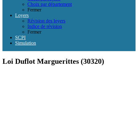
Choix par département
Fermer
Loyers
Révision des loyers
Indice de révision
Fermer
SCPI
Simulation
Loi Duflot Marguerittes (30320)