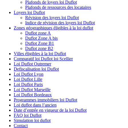
Plafonds de loyers loi Duflot
Plafonds de ressources des locataires
Loyers loi Duflot
Révision des loyers loi Duflot
Indice de révision des loyers loi Duflot
Zones géographiques éligibles à la loi duflot
Duflot zone A
Duflot Zone A bis
Duflot Zone B1
Duflot zone B2
Villes éligibles à la loi Duflot
Comparatif loi Duflot loi Scellier
Loi Duflot Outremer
Defiscalisation loi Duflot
Loi Duflot Lyon
Loi Duflot Lille
Loi Duflot Paris
Loi Duflot Marseille
Loi Duflot Bordeaux
Programmes immobiliers loi Duflot
Loi duflot dans l’ancien
Date d’entrée en vigueur de la loi Duflot
FAQ loi Duflot
Simulation loi duflot
Contact