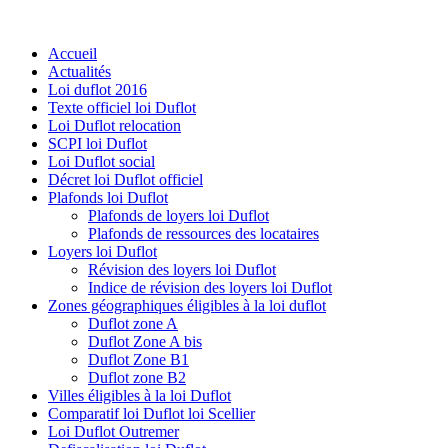
Accueil
Actualités
Loi duflot 2016
Texte officiel loi Duflot
Loi Duflot relocation
SCPI loi Duflot
Loi Duflot social
Décret loi Duflot officiel
Plafonds loi Duflot
Plafonds de loyers loi Duflot
Plafonds de ressources des locataires
Loyers loi Duflot
Révision des loyers loi Duflot
Indice de révision des loyers loi Duflot
Zones géographiques éligibles à la loi duflot
Duflot zone A
Duflot Zone A bis
Duflot Zone B1
Duflot zone B2
Villes éligibles à la loi Duflot
Comparatif loi Duflot loi Scellier
Loi Duflot Outremer