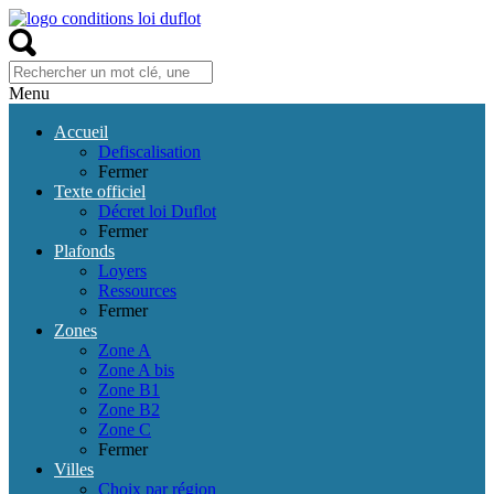
Menu
Accueil
Defiscalisation
Fermer
Texte officiel
Décret loi Duflot
Fermer
Plafonds
Loyers
Ressources
Fermer
Zones
Zone A
Zone A bis
Zone B1
Zone B2
Zone C
Fermer
Villes
Choix par région