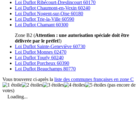
Loi Duflot Ribécourt-Dreslincourt 60170
Loi Duflot Chaumont-en-Vexin 60240
Loi Duflot Nogent-sur-Oise 60180
Loi Duflot Trie-la-Ville 60590
Loi Duflot Chamant 60300
Zone B2 (
Attention : une autorisation spéciale doit être
délivrée par le préfet!
)
Loi Duflot Sainte-Geneviève 60730
Loi Duflot Monnes 02470
Loi Duflot Tourly 60240
Loi Duflot Porcheux 60390
Loi Duflot Beauchamps 80770
Vous trouverez ci-après la
liste des communes françaises en zone C
(pas encore de
votes)
Loading...