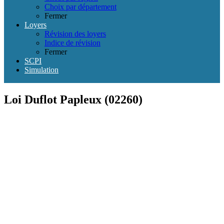
Choix par département
Fermer
Loyers
Révision des loyers
Indice de révision
Fermer
SCPI
Simulation
Loi Duflot Papleux (02260)