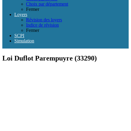
Choix par département
Fermer
Loyers
Révision des loyers
Indice de révision
Fermer
SCPI
Simulation
Loi Duflot Parempuyre (33290)