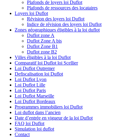
Plafonds de loyers loi Duflot
Plafonds de ressources des locataires
Loyers loi Duflot
Révision des loyers loi Duflot
Indice de révision des loyers loi Duflot
Zones géographiques éligibles à la loi duflot
Duflot zone A
Duflot Zone A bis
Duflot Zone B1
Duflot zone B2
Villes éligibles à la loi Duflot
Comparatif loi Duflot loi Scellier
Loi Duflot Outremer
Defiscalisation loi Duflot
Loi Duflot Lyon
Loi Duflot Lille
Loi Duflot Paris
Loi Duflot Marseille
Loi Duflot Bordeaux
Programmes immobiliers loi Duflot
Loi duflot dans l’ancien
Date d’entrée en vigueur de la loi Duflot
FAQ loi Duflot
Simulation loi duflot
Contact