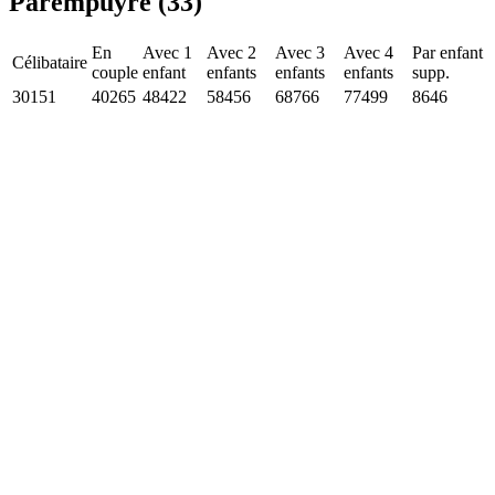
Parempuyre (33)
En
Avec 1
Avec 2
Avec 3
Avec 4
Par enfant
Célibataire
couple
enfant
enfants
enfants
enfants
supp.
30151
40265
48422
58456
68766
77499
8646