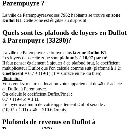
Parempuyre ?
La ville de Parempuyreavec ses 7962 habitants se trouve en
zone
Duflot B1
. Cette zone est éligible au dispositif.
Quels sont les plafonds de loyers en Duflot
à Parempuyre (33290)?
La ville de Parempuyre se trouve dans la
zone Duflot B1
.
Les loyers dans cette zone sont
plafonnés
à
10,07 par m²
Il faut penser également à ajouter à ce plafond brut, le coefficient
multiplicateur Duflot que l'on calcule comme suit (plafonné à 1,2) :
Coefficient
= 0,7 + (19/T) (T = surface en m² du bien)
Illustration
Vous voulez mettre en location votre appartement de 46 m² acheté
en Duflot à Parempuyre.
On calcule le coefficient Duflot/Pinel :
0,7 + (19/46) =
1.11
Le loyer maximum de votre appartement Duflot sera de :
(10,07 x 1.11) x 46 = 510.6 €/mois
Plafonds de revenus en Duflot à