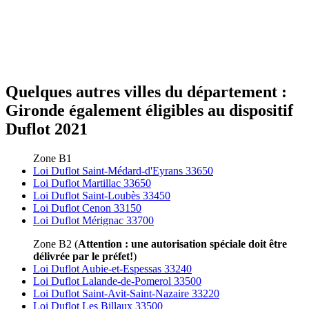
Quelques autres villes du département :
Gironde également éligibles au dispositif
Duflot 2021
Zone B1
Loi Duflot Saint-Médard-d'Eyrans 33650
Loi Duflot Martillac 33650
Loi Duflot Saint-Loubès 33450
Loi Duflot Cenon 33150
Loi Duflot Mérignac 33700
Zone B2 (
Attention : une autorisation spéciale doit être
délivrée par le préfet!
)
Loi Duflot Aubie-et-Espessas 33240
Loi Duflot Lalande-de-Pomerol 33500
Loi Duflot Saint-Avit-Saint-Nazaire 33220
Loi Duflot Les Billaux 33500