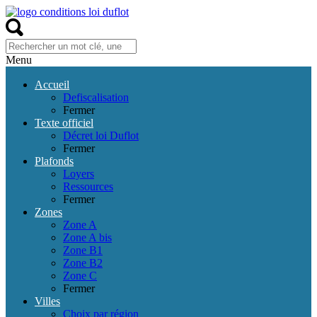
Menu
Accueil
Defiscalisation
Fermer
Texte officiel
Décret loi Duflot
Fermer
Plafonds
Loyers
Ressources
Fermer
Zones
Zone A
Zone A bis
Zone B1
Zone B2
Zone C
Fermer
Villes
Choix par région