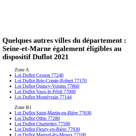
Quelques autres villes du département :
Seine-et-Marne également éligibles au
dispositif Duflot 2021
Zone A
Loi Duflot Cesson 77240
Loi Duflot Brie-Comte-Robert 77170
Loi Duflot Quincy-Voisins 77860
Loi Duflot Vaux-le-Pénil 77000
Loi Duflot Montévrain 77144
Zone B1
Loi Duflot Saint-Martin-en-Bière 77630
Loi Duflot Othis 77280
Loi Duflot Chartrettes 77590
Loi Duflot Fleury-en-Bière 77930
Loi Duflot Mareuil-lès-Meaux 77100