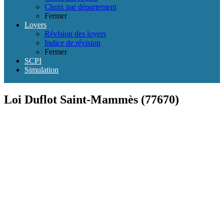
Choix par département
Fermer
Loyers
Révision des loyers
Indice de révision
Fermer
SCPI
Simulation
Loi Duflot Saint-Mammès (77670)