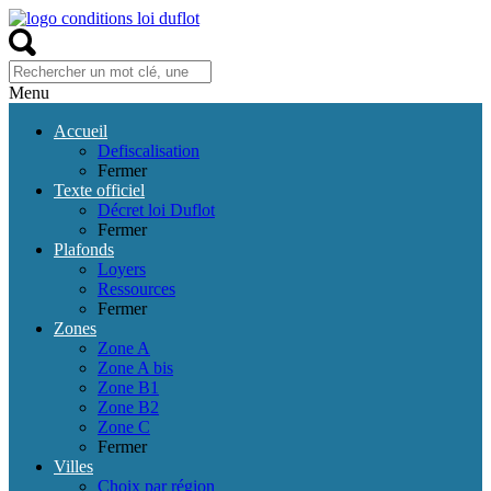
Menu
Accueil
Defiscalisation
Fermer
Texte officiel
Décret loi Duflot
Fermer
Plafonds
Loyers
Ressources
Fermer
Zones
Zone A
Zone A bis
Zone B1
Zone B2
Zone C
Fermer
Villes
Choix par région