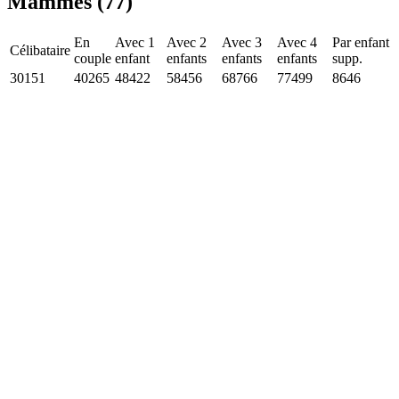
Mammès (77)
En
Avec 1
Avec 2
Avec 3
Avec 4
Par enfant
Célibataire
couple
enfant
enfants
enfants
enfants
supp.
30151
40265
48422
58456
68766
77499
8646