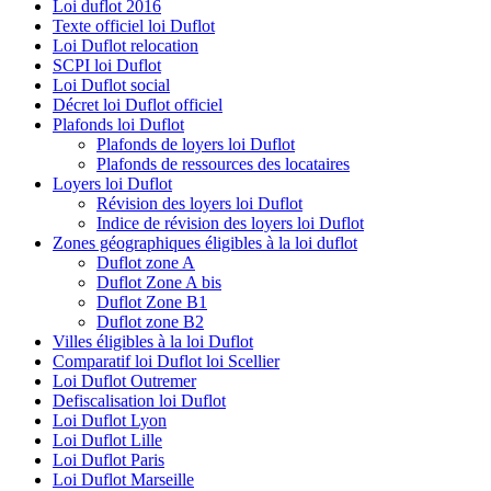
Loi duflot 2016
Texte officiel loi Duflot
Loi Duflot relocation
SCPI loi Duflot
Loi Duflot social
Décret loi Duflot officiel
Plafonds loi Duflot
Plafonds de loyers loi Duflot
Plafonds de ressources des locataires
Loyers loi Duflot
Révision des loyers loi Duflot
Indice de révision des loyers loi Duflot
Zones géographiques éligibles à la loi duflot
Duflot zone A
Duflot Zone A bis
Duflot Zone B1
Duflot zone B2
Villes éligibles à la loi Duflot
Comparatif loi Duflot loi Scellier
Loi Duflot Outremer
Defiscalisation loi Duflot
Loi Duflot Lyon
Loi Duflot Lille
Loi Duflot Paris
Loi Duflot Marseille