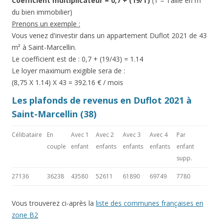
Coefficient multiplicateur = 0,7 + (19/T)
(T = Taille en m²
du bien immobilier)
Prenons un exemple :
Vous venez d'investir dans un appartement Duflot 2021 de 43
m² à Saint-Marcellin.
Le coefficient est de : 0,7 + (19/43) = 1.14
Le loyer maximum exigible sera de :
(8,75 X 1.14) X 43 = 392.16 € / mois
Les plafonds de revenus en Duflot 2021 à
Saint-Marcellin (38)
Célibataire
En
Avec 1
Avec 2
Avec 3
Avec 4
Par
couple
enfant
enfants
enfants
enfants
enfant
supp.
27136
36238
43580
52611
61890
69749
7780
Vous trouverez ci-après la
liste des communes françaises en
zone B2