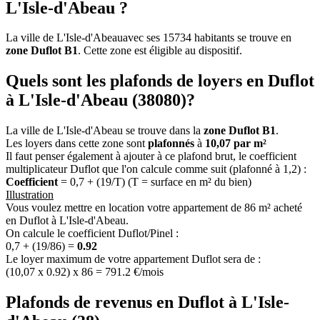
L'Isle-d'Abeau ?
La ville de L'Isle-d'Abeauavec ses 15734 habitants se trouve en
zone Duflot B1
. Cette zone est éligible au dispositif.
Quels sont les plafonds de loyers en Duflot
à L'Isle-d'Abeau (38080)?
La ville de L'Isle-d'Abeau se trouve dans la
zone Duflot B1
.
Les loyers dans cette zone sont
plafonnés
à
10,07 par m²
Il faut penser également à ajouter à ce plafond brut, le coefficient
multiplicateur Duflot que l'on calcule comme suit (plafonné à 1,2) :
Coefficient
= 0,7 + (19/T) (T = surface en m² du bien)
Illustration
Vous voulez mettre en location votre appartement de 86 m² acheté
en Duflot à L'Isle-d'Abeau.
On calcule le coefficient Duflot/Pinel :
0,7 + (19/86) =
0.92
Le loyer maximum de votre appartement Duflot sera de :
(10,07 x 0.92) x 86 = 791.2 €/mois
Plafonds de revenus en Duflot à L'Isle-