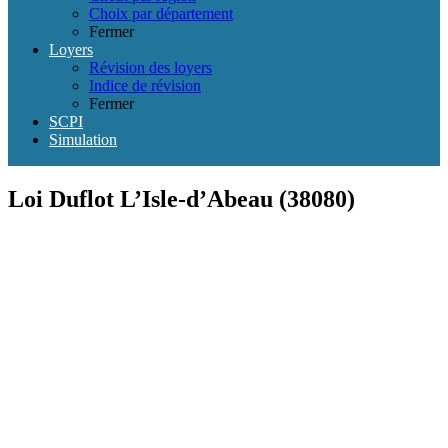
Choix par département
Fermer
Loyers
Révision des loyers
Indice de révision
Fermer
SCPI
Simulation
Loi Duflot L’Isle-d’Abeau (38080)