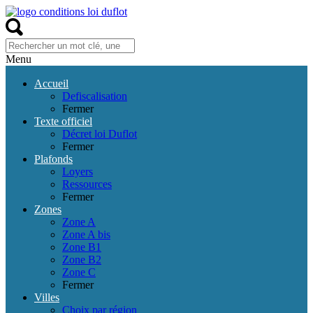
Menu
Accueil
Defiscalisation
Fermer
Texte officiel
Décret loi Duflot
Fermer
Plafonds
Loyers
Ressources
Fermer
Zones
Zone A
Zone A bis
Zone B1
Zone B2
Zone C
Fermer
Villes
Choix par région