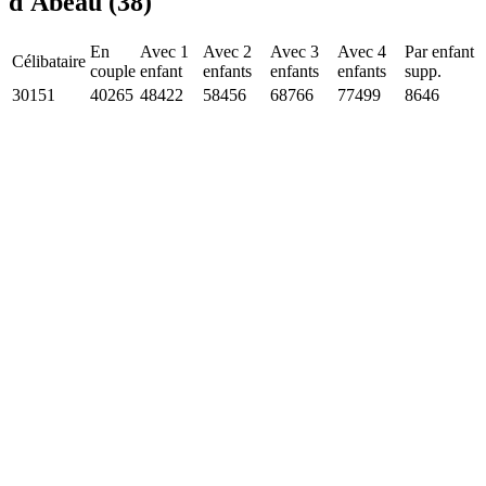
d'Abeau (38)
En
Avec 1
Avec 2
Avec 3
Avec 4
Par enfant
Célibataire
couple
enfant
enfants
enfants
enfants
supp.
30151
40265
48422
58456
68766
77499
8646