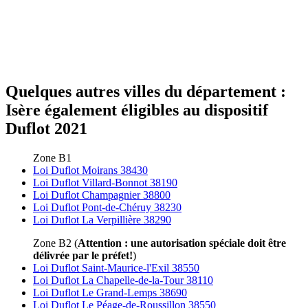
Quelques autres villes du département :
Isère également éligibles au dispositif
Duflot 2021
Zone B1
Loi Duflot Moirans 38430
Loi Duflot Villard-Bonnot 38190
Loi Duflot Champagnier 38800
Loi Duflot Pont-de-Chéruy 38230
Loi Duflot La Verpillière 38290
Zone B2 (
Attention : une autorisation spéciale doit être
délivrée par le préfet!
)
Loi Duflot Saint-Maurice-l'Exil 38550
Loi Duflot La Chapelle-de-la-Tour 38110
Loi Duflot Le Grand-Lemps 38690
Loi Duflot Le Péage-de-Roussillon 38550