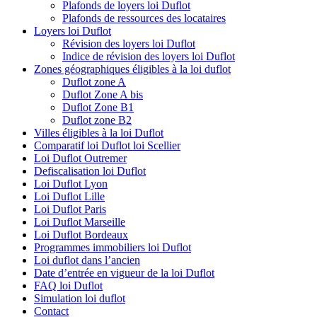
Plafonds de loyers loi Duflot
Plafonds de ressources des locataires
Loyers loi Duflot
Révision des loyers loi Duflot
Indice de révision des loyers loi Duflot
Zones géographiques éligibles à la loi duflot
Duflot zone A
Duflot Zone A bis
Duflot Zone B1
Duflot zone B2
Villes éligibles à la loi Duflot
Comparatif loi Duflot loi Scellier
Loi Duflot Outremer
Defiscalisation loi Duflot
Loi Duflot Lyon
Loi Duflot Lille
Loi Duflot Paris
Loi Duflot Marseille
Loi Duflot Bordeaux
Programmes immobiliers loi Duflot
Loi duflot dans l’ancien
Date d’entrée en vigueur de la loi Duflot
FAQ loi Duflot
Simulation loi duflot
Contact